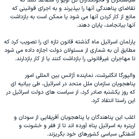
سیاستگران و قانونگذاران تل اویو را متقاعد کنند که
اسرائیل در جنگ
تقاضای پناهندگی آنها را بپذیرند و به اجرای قوانینی که
نرگس محمدی برنده جایزه نوبل صلح
مانع از کار کردن آنها می شود یا ممکن است به بازداشت
همایش محافظه‌کاران آمریکا «سی‌پک»
آنها بیانجامد، پایان دهند.
صفحه‌های ویژه
پارلمان اسرائیل ماه گذشته قانون تازه ای را تصویب کرد که
سفر پرزیدنت ترامپ به چین
مطابق آن به شماری از مسئولان دولت اجازه داده می شود
تا مهاجران غیرقانونی را بازداشت کنند یا از کار بازدارند.
والپورگا انگلبرشت، نماینده آژانس بین المللی امور
پناهجویان سازمان ملل متحد در اسرائیل، طی بیانیه ای
که روز یکشنبه صادر کرد، از سیاست های دولت اسرائیل در
این راستا انتقاد کرد.
اغلب این پناهندگان یا پناهجویان آفریقایی از سودان و
اریتره به اسرائیل پناه آورده اند تا از فقر و خشونت و
آشفتگی سیاسی کشورهای خود بگریزند.