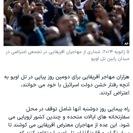
دنبال کنید
مستندها
فرهنگ و زندگی
حقوق شهروندی
انتخابات ریاست جمهوری آمریکا ۲۰۲۴
اقتصادی
حمله جمهوری اسلامی به اسرائیل
رمز مهسا
علم و فناوری
زبانهای مختلف
اسرائیل در جنگ
ورزش زنان در ایران
۵ ژانویه ۲۰۱۴، شماری از مهاجران آفریقایی در تجمعی اعتراضی در
میدان رابین تل اویو
گالری عکس
اعتراضات زن، زندگی، آزادی
آرشیو پخش زنده
مجموعه مستندهای دادخواهی
هزاران مهاجر آفریقایی برای دومین روز پیاپی در تل اویو به
تریبونال مردمی آبان ۹۸
آنچه رفتار خشن دولت اسرائیل با خود می خوانند،
دادگاه حمید نوری
اعتراض کردند.
چهل سال گروگان‌گیری
راه پیمایی روز دوشنبه آنها شامل توقف در محل
قانون شفافیت دارائی کادر رهبری ایران
سفارتخانه های ایالات متحده و چندین کشور اروپایی می
اعتراضات مردمی آبان ۹۸
شود. این عده از مهاجران معترض آفریقایی می کوشند تا