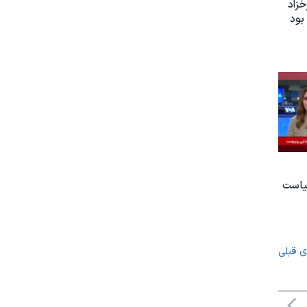
زاد
بود
یاست
ی قبلی