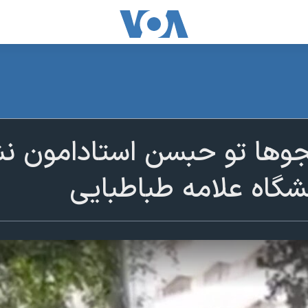
جوها تو حبسن استادامون ن
شگاه علامه طباطبایی