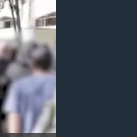
مستندها
فرهنگ و زندگی
حقوق شهروندی
انتخابات ریاست جمهوری آمریکا ۲۰۲۴
اقتصادی
حمله جمهوری اسلامی به اسرائیل
رمز مهسا
علم و فناوری
اسرائیل در جنگ
ورزش زنان در ایران
گالری عکس
اعتراضات زن، زندگی، آزادی
آرشیو پخش زنده
مجموعه مستندهای دادخواهی
تریبونال مردمی آبان ۹۸
دادگاه حمید نوری
چهل سال گروگان‌گیری
قانون شفافیت دارائی کادر رهبری ایران
اعتراضات مردمی آبان ۹۸
اسرائیل در جنگ