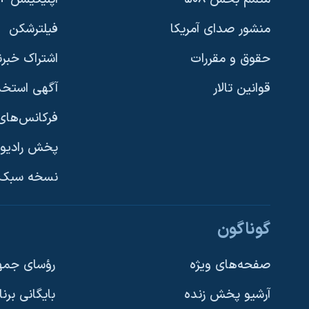
منشور صدای آمریکا
فیلترشکن
حقوق و مقررات
اشتراک خبرن
قوانین تالار
آگهی استخد
فرکانس‌های 
پخش رادیو
یادگیری زبان انگلیسی
نسخه سبک 
دنبال کنید
گوناگون
صفحه‌های ویژه
رؤسای جمهو
آرشیو پخش زنده
بایگانی برن
زبانهای مختلف