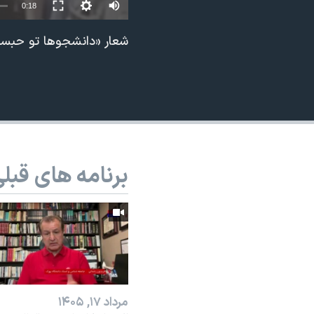
0:18
نرگس محمدی برنده جایزه نوبل صلح
شعار «دانشجوها تو حبسن
همایش محافظه‌کاران آمریکا «سی‌پک»
صفحه‌های ویژه
سفر پرزیدنت ترامپ به چین
برنامه های قبل
مرداد ۱۷, ۱۴۰۵