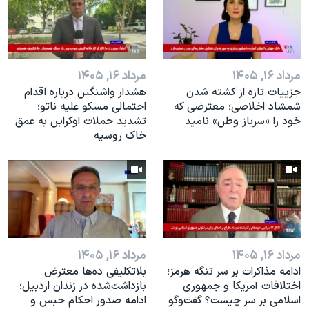
اسرائیل در جنگ
نرگس محمدی برنده جایزه نوبل صلح
همایش محافظه‌کاران آمریکا «سی‌پک»
مرداد ۱۶, ۱۴۰۵
مرداد ۱۶, ۱۴۰۵
صفحه‌های ویژه
جزییات تازه از کشته شدن
هشدار واشنگتن درباره اقدام
سفر پرزیدنت ترامپ به چین
شمشاد اخلاصی؛ معترضی که
احتمالی مسکو علیه ناتو؛
خود را «سرباز وطن» نامید
تشدید حملات اوکراین به عمق
خاک روسیه
مرداد ۱۶, ۱۴۰۵
مرداد ۱۶, ۱۴۰۵
ادامه مذاکرات بر سر تنگه هرمز؛
بلاتکلیفی ده‌ها معترض
اختلافات آمریکا و جمهوری
بازداشت‌شده در زندان اردبیل؛
اسلامی بر سر چیست؟ گفت‌وگو
ادامه صدور احکام حبس و