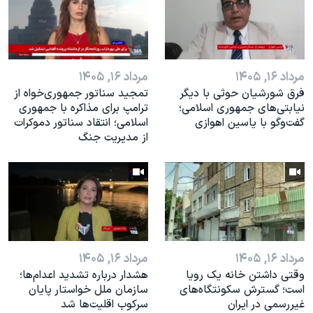
اسرائیل در جنگ
نرگس محمدی برنده جایزه نوبل صلح
همایش محافظه‌کاران آمریکا «سی‌پک»
مرداد ۱۶, ۱۴۰۵
مرداد ۱۶, ۱۴۰۵
صفحه‌های ویژه
فرق شورشیان حوثی با دیگر
تمجید سناتور جمهوری‌خواه از
سفر پرزیدنت ترامپ به چین
نیابتی‌های جمهوری اسلامی؛
ترامپ برای مذاکره با جمهوری
گفت‌وگو با یاسین اهوازی
اسلامی؛ انتقاد سناتور دموکرات
از مدیریت جنگ
مرداد ۱۶, ۱۴۰۵
مرداد ۱۶, ۱۴۰۵
وقتی داشتن خانه یک رویا
هشدار درباره تشدید اعدام‌ها؛
است؛ گسترش سکونتگاه‌های
سازمان ملل خواستار پایان
غیررسمی در ایران
سرکوب اقلیت‌ها شد