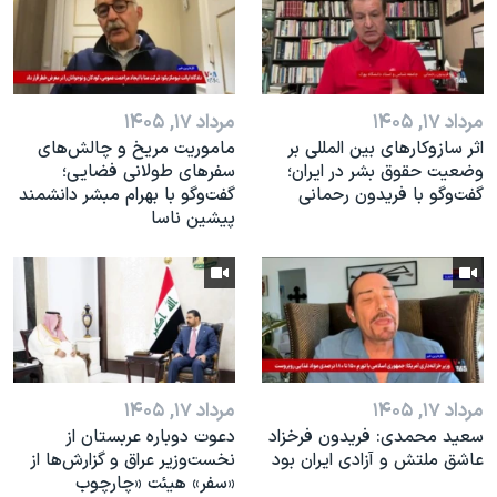
اسرائیل در جنگ
نرگس محمدی برنده جایزه نوبل صلح
همایش محافظه‌کاران آمریکا «سی‌پک»
مرداد ۱۷, ۱۴۰۵
مرداد ۱۷, ۱۴۰۵
صفحه‌های ویژه
اثر ساز‌و‌کارهای بین المللی بر
ماموریت مریخ و چالش‌های
سفر پرزیدنت ترامپ به چین
وضعیت حقوق بشر در ایران؛
سفرهای طولانی فضایی؛
گفت‌وگو با فریدون رحمانی
گفت‌وگو با بهرام مبشر دانشمند
پیشین ناسا
مرداد ۱۷, ۱۴۰۵
مرداد ۱۷, ۱۴۰۵
سعید محمدی: فریدون فرخزاد
دعوت دوباره عربستان از
عاشق ملتش و آزادی ایران بود
نخست‌وزیر عراق و گزارش‌ها از
«سفر» هیئت «چارچوب