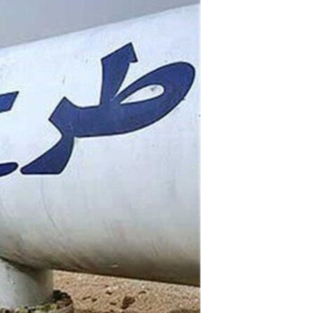
مستندها
فرهنگ و زندگی
حقوق شهروندی
انتخابات ریاست جمهوری آمریکا ۲۰۲۴
اقتصادی
حمله جمهوری اسلامی به اسرائیل
رمز مهسا
علم و فناوری
اسرائیل در جنگ
ورزش زنان در ایران
گالری عکس
اعتراضات زن، زندگی، آزادی
آرشیو پخش زنده
مجموعه مستندهای دادخواهی
تریبونال مردمی آبان ۹۸
دادگاه حمید نوری
چهل سال گروگان‌گیری
قانون شفافیت دارائی کادر رهبری ایران
اعتراضات مردمی آبان ۹۸
اسرائیل در جنگ