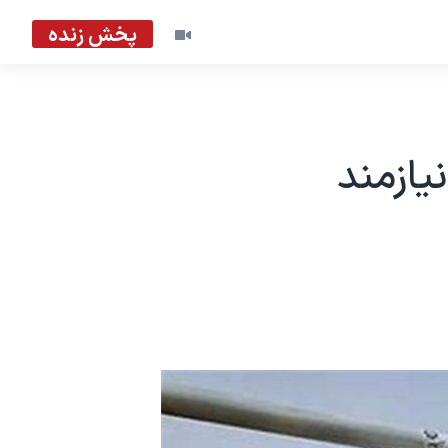
پخش زنده
یازمند