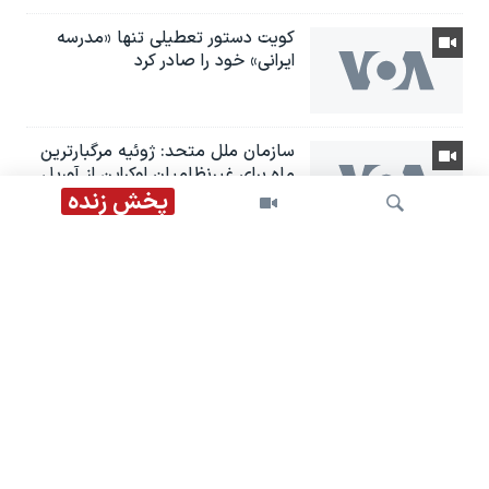
کویت دستور تعطیلی تنها «مدرسه
ایرانی» خود را صادر کرد
سازمان ملل متحد: ژوئیه مرگبارترین
ماه برای غیرنظامیان اوکراین از آوریل
۲۰۲۲ بود
پخش زنده
کارشناسان سازمان ملل خواستار پایان
سرکوب اقلیت‌های قومی توسط
جمهوری اسلامی شدند
جستجو
پوشش ویژه | سخنرانی دونالد ترامپ
در مراسم امضای فرمان‌های اجرایی
مرتبط با تابعیت بر اساس تولد