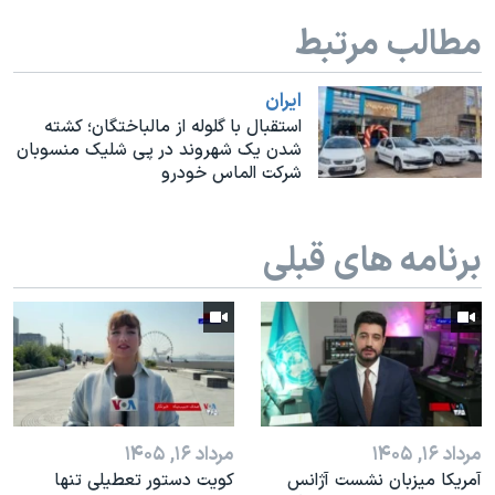
اسرائیل در جنگ
مطالب مرتبط
نرگس محمدی برنده جایزه نوبل صلح
همایش محافظه‌کاران آمریکا «سی‌پک»
ايران
استقبال با گلوله از مالباختگان؛ کشته
صفحه‌های ویژه
شدن یک شهروند در پی شلیک منسوبان
سفر پرزیدنت ترامپ به چین
شرکت الماس خودرو
برنامه های قبلی
مرداد ۱۶, ۱۴۰۵
مرداد ۱۶, ۱۴۰۵
آمریکا میزبان نشست آژانس
کویت دستور تعطیلی تنها