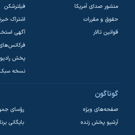
منشور صدای آمریکا
فیلترشکن
حقوق و مقررات
اشتراک خبرن
قوانین تالار
آگهی استخد
فرکانس‌های 
پخش رادیو
یادگیری زبان انگلیسی
نسخه سبک 
دنبال کنید
گوناگون
صفحه‌های ویژه
رؤسای جمهو
آرشیو پخش زنده
بایگانی برن
زبانهای مختلف