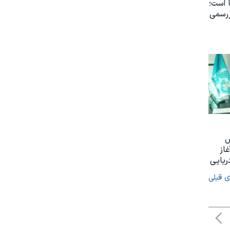
 است؛
ررسمی
س
غاز
ریایی
ی قبلی