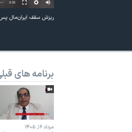
0:35
نرگس محمدی برنده جایزه نوبل صلح
ریزش سقف ایران‌مال پس ا
همایش محافظه‌کاران آمریکا «سی‌پک»
صفحه‌های ویژه
سفر پرزیدنت ترامپ به چین
برنامه های قبل
مرداد ۱۶, ۱۴۰۵