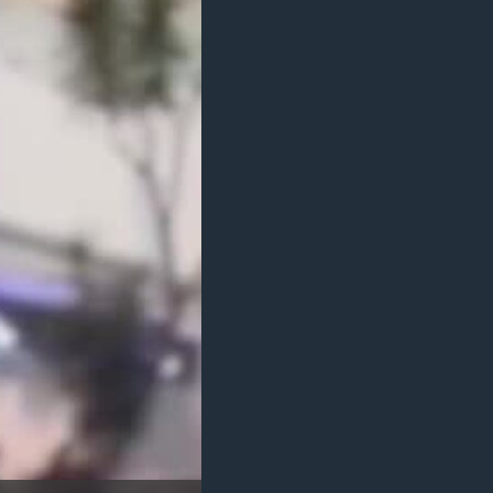
مستندها
فرهنگ و زندگی
حقوق شهروندی
انتخابات ریاست جمهوری آمریکا ۲۰۲۴
اقتصادی
حمله جمهوری اسلامی به اسرائیل
رمز مهسا
علم و فناوری
اسرائیل در جنگ
ورزش زنان در ایران
گالری عکس
اعتراضات زن، زندگی، آزادی
آرشیو پخش زنده
مجموعه مستندهای دادخواهی
تریبونال مردمی آبان ۹۸
دادگاه حمید نوری
چهل سال گروگان‌گیری
قانون شفافیت دارائی کادر رهبری ایران
اعتراضات مردمی آبان ۹۸
اسرائیل در جنگ