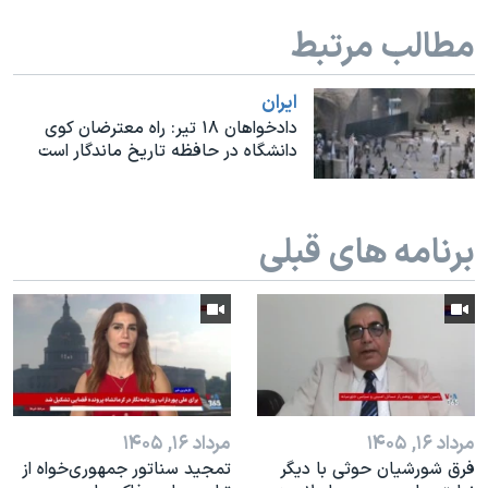
اسرائیل در جنگ
مطالب مرتبط
نرگس محمدی برنده جایزه نوبل صلح
همایش محافظه‌کاران آمریکا «سی‌پک»
ايران
صفحه‌های ویژه
دادخواهان ۱۸ تیر: راه معترضان کوی
دانشگاه در حافظه تاریخ ماندگار است
سفر پرزیدنت ترامپ به چین
برنامه های قبلی
مرداد ۱۶, ۱۴۰۵
مرداد ۱۶, ۱۴۰۵
فرق شورشیان حوثی با دیگر
تمجید سناتور جمهوری‌خواه از