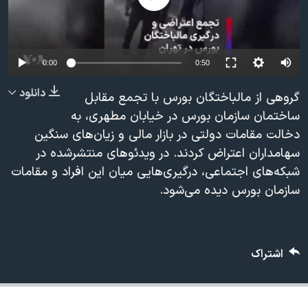
دنبال کنید
مستندها
فرهنگ و زندگی
حقوق شهروندی
انتخابات ریاست جمهوری آمریکا ۲۰۲۴
Auto
اقتصادی
حمله جمهوری اسلامی به اسرائیل
0:00
0:50
240p
رمز مهسا
علم و فناوری
دانلود
گروهی از مالباختگان بورس با تجمع مقابل
زبانهای مختلف
360p
اسرائیل در جنگ
ورزش زنان در ایران
ساختمان سازمان بورس در خیابان مطهری، به
دخالت مقامات دولتی در بازار مالی و زیان‌های سنگین
480p
گالری عکس
اعتراضات زن، زندگی، آزادی
480p
360p
240p
Auto
سهامداران اعتراض کردند. در ویدئوهای منتشرشده در
720p
آرشیو پخش زنده
مجموعه مستندهای دادخواهی
شبکه‌های اجتماعی، درگیری‌هایی میان این افراد و مقامات
1080p
720p
1080p
تریبونال مردمی آبان ۹۸
سازمان بورس دیده می‌شود.
دادگاه حمید نوری
چهل سال گروگان‌گیری
اشتراک
قانون شفافیت دارائی کادر رهبری ایران
اعتراضات مردمی آبان ۹۸