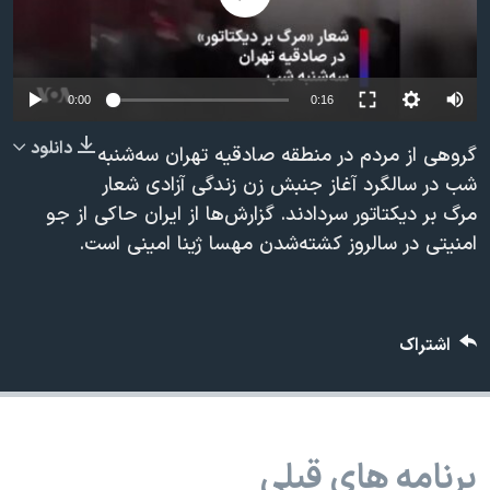
دنبال کنید
مستندها
فرهنگ و زندگی
حقوق شهروندی
انتخابات ریاست جمهوری آمریکا ۲۰۲۴
Auto
اقتصادی
حمله جمهوری اسلامی به اسرائیل
0:00
0:16
240p
رمز مهسا
علم و فناوری
دانلود
گروهی از مردم در منطقه صادقیه تهران سه‌شنبه
زبانهای مختلف
360p
اسرائیل در جنگ
ورزش زنان در ایران
شب در سالگرد آغاز جنبش زن زندگی آزادی شعار
مرگ بر دیکتاتور سردادند. گزارش‌ها از ایران حاکی از جو
480p
گالری عکس
اعتراضات زن، زندگی، آزادی
480p
360p
240p
Auto
امنیتی در سالروز کشته‌شدن مهسا ژینا امینی است.
720p
آرشیو پخش زنده
مجموعه مستندهای دادخواهی
1080p
720p
1080p
تریبونال مردمی آبان ۹۸
دادگاه حمید نوری
اشتراک
چهل سال گروگان‌گیری
قانون شفافیت دارائی کادر رهبری ایران
اعتراضات مردمی آبان ۹۸
برنامه های قبلی