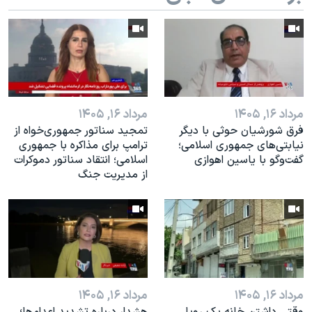
اسرائیل در جنگ
نرگس محمدی برنده جایزه نوبل صلح
همایش محافظه‌کاران آمریکا «سی‌پک»
صفحه‌های ویژه
سفر پرزیدنت ترامپ به چین
مرداد ۱۶, ۱۴۰۵
مرداد ۱۶, ۱۴۰۵
فرق شورشیان حوثی با دیگر
تمجید سناتور جمهوری‌خواه از
نیابتی‌های جمهوری اسلامی؛
ترامپ برای مذاکره با جمهوری
گفت‌وگو با یاسین اهوازی
اسلامی؛ انتقاد سناتور دموکرات
از مدیریت جنگ
مرداد ۱۶, ۱۴۰۵
مرداد ۱۶, ۱۴۰۵
وقتی داشتن خانه یک رویا
هشدار درباره تشدید اعدام‌ها؛