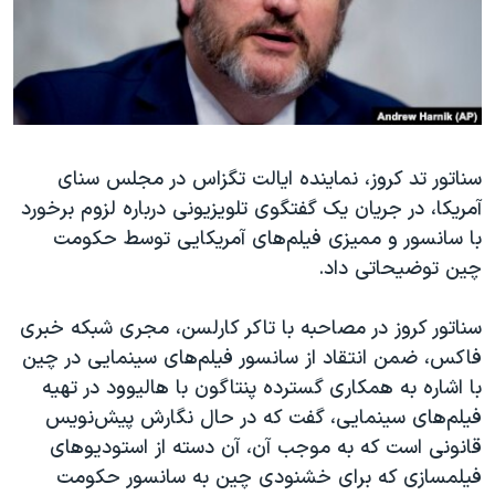
دنبال کنید
مستندها
فرهنگ و زندگی
حقوق شهروندی
انتخابات ریاست جمهوری آمریکا ۲۰۲۴
اقتصادی
حمله جمهوری اسلامی به اسرائیل
رمز مهسا
علم و فناوری
زبانهای مختلف
سناتور تد کروز، نماینده ایالت تگزاس در مجلس سنای
اسرائیل در جنگ
ورزش زنان در ایران
آمریکا، در جریان یک گفتگوی تلویزیونی درباره لزوم برخورد
گالری عکس
اعتراضات زن، زندگی، آزادی
با سانسور و ممیزی فیلم‌های آمریکایی توسط حکومت
آرشیو پخش زنده
مجموعه مستندهای دادخواهی
چین توضیحاتی داد.
تریبونال مردمی آبان ۹۸
سناتور کروز در مصاحبه با تاکر کارلسن، مجری شبکه خبری
دادگاه حمید نوری
فاکس، ضمن انتقاد از سانسور فیلم‌های سینمایی در چین
چهل سال گروگان‌گیری
با اشاره به همکاری گسترده پنتاگون با هالیوود در تهیه
فیلم‌های سینمایی، گفت که در حال نگارش پیش‌نویس
قانون شفافیت دارائی کادر رهبری ایران
قانونی است که به موجب آن، آن دسته از استودیوهای
اعتراضات مردمی آبان ۹۸
فیلمسازی که برای خشنودی چین به سانسور حکومت