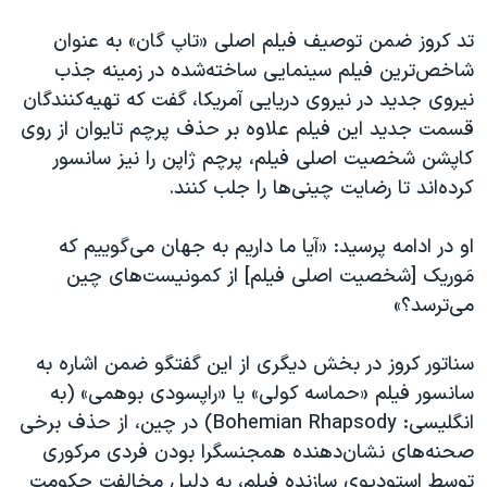
تد کروز ضمن توصیف فیلم اصلی «تاپ گان» به عنوان
شاخص‌ترین فیلم سینمایی ساخته‌شده در زمینه جذب
نیروی جدید در نیروی دریایی آمریکا، گفت که تهیه‌کنندگان
قسمت جدید این فیلم علاوه بر حذف پرچم تایوان از روی
کاپشن شخصیت اصلی فیلم، پرچم ژاپن را نیز سانسور
کرده‌اند تا رضایت چینی‌ها را جلب کنند.
او در ادامه پرسید: «آیا ما داریم به جهان می‌گوییم که
مَوریک [شخصیت اصلی فیلم] از کمونیست‌های چین
می‌ترسد؟»
سناتور کروز در بخش دیگری از این گفتگو ضمن اشاره به
سانسور فیلم «حماسه کولی» یا «راپسودی بوهمی» (به
انگلیسی: Bohemian Rhapsody) در چین، از حذف برخی
صحنه‌های نشان‌دهنده همجنسگرا بودن فردی مرکوری
توسط استودیوی سازنده فیلم، به دلیل مخالفت حکومت