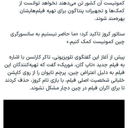
اسرائیل در جنگ
کمونیست آن کشور تن می‌دهند نخواهد توانست از
کمک‌ها و تجهیزات پنتاگون برای تهیه فیلم‌هایشان
نرگس محمدی برنده جایزه نوبل صلح
بهره‌مند شوند.
همایش محافظه‌کاران آمریکا «سی‌پک»
صفحه‌های ویژه
سناتور کروز تاکید کرد: «ما حاضر نیستیم به سانسورگری
چین کمونیست کمک کنیم.»
سفر پرزیدنت ترامپ به چین
پیش از آغاز این گفتگوی تلویزیونی، تاکر کارلسن با اشاره
به فیلم جدید «تاپ گان، مَوریک» گفت که تهیه‌کنندگان این
فیلم به دلیل اعتراض چین، پرچم تایوان را از روی کاپشن
خلبانی شخصیت اصلی فیلم، با بازی تام کروز، حذف کردند
تا برای اکران فیلم در چین دچار مشکل نشوند.