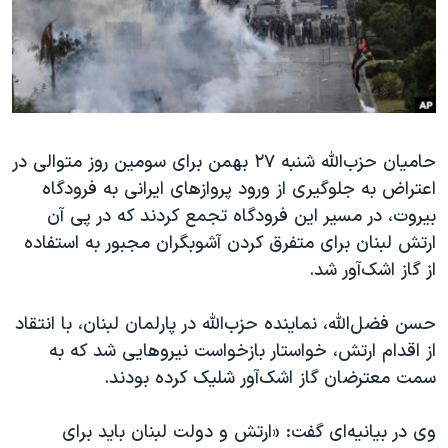
دنبال کنید
مستندها
فرهنگ و زندگی
حقوق شهروندی
انتخابات ریاست جمهوری آمریکا ۲۰۲۴
اقتصادی
حمله جمهوری اسلامی به اسرائیل
رمز مهسا
علم و فناوری
زبانهای مختلف
حامیان حزب‌الله شنبه ۲۷ بهمن برای سومین روز متوالی در
اسرائیل در جنگ
ورزش زنان در ایران
اعتراض به جلوگیری از ورود پروازهای ایرانی به فرودگاه
گالری عکس
اعتراضات زن، زندگی، آزادی
بیروت، در مسیر این فرودگاه تجمع کردند که در پی آن
آرشیو پخش زنده
مجموعه مستندهای دادخواهی
ارتش لبنان برای متفرق کردن آشوبگران مجبور به استفاده
از گاز اشک‌آور شد.
تریبونال مردمی آبان ۹۸
دادگاه حمید نوری
حسن فضل‌الله، نماینده حزب‌الله در پارلمان لبنان، با انتقاد
چهل سال گروگان‌گیری
از اقدام ارتش، خواستار بازخواست نیروهایی شد که به
سمت معترضان گاز اشک‌آور شلیک کرده بودند.
قانون شفافیت دارائی کادر رهبری ایران
اعتراضات مردمی آبان ۹۸
وی در بیانیه‌ای گفت: «ارتش و دولت لبنان باید برای