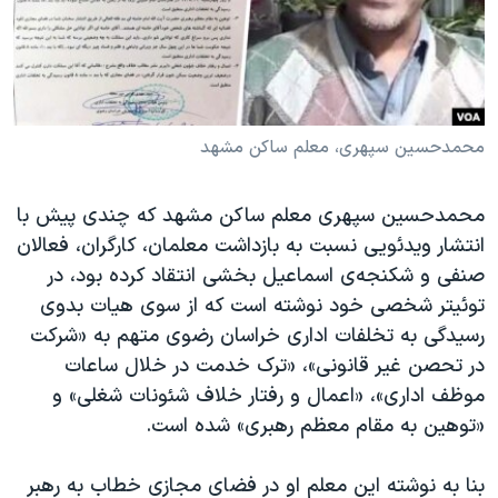
دنبال کنید
مستندها
فرهنگ و زندگی
حقوق شهروندی
انتخابات ریاست جمهوری آمریکا ۲۰۲۴
اقتصادی
حمله جمهوری اسلامی به اسرائیل
رمز مهسا
علم و فناوری
محمدحسین سپهری، معلم ساکن مشهد
زبانهای مختلف
اسرائیل در جنگ
ورزش زنان در ایران
محمدحسین سپهری معلم ساکن مشهد که چندی پیش با
گالری عکس
اعتراضات زن، زندگی، آزادی
انتشار ویدئویی نسبت به بازداشت معلمان، کارگران، فعالان
آرشیو پخش زنده
مجموعه مستندهای دادخواهی
صنفی و شکنجه‌ی اسماعیل بخشی انتقاد کرده بود، در
توئیتر شخصی خود نوشته است که از سوی هیات بدوی
تریبونال مردمی آبان ۹۸
رسیدگی به تخلفات اداری خراسان رضوی متهم به «شرکت
دادگاه حمید نوری
در تحصن غیر قانونی»، «ترک خدمت در خلال ساعات
چهل سال گروگان‌گیری
موظف اداری»، «اعمال و رفتار خلاف شئونات شغلی» و
«توهین به مقام معظم رهبری» شده است.
قانون شفافیت دارائی کادر رهبری ایران
اعتراضات مردمی آبان ۹۸
بنا به نوشته این معلم او در فضای مجازی خطاب به رهبر