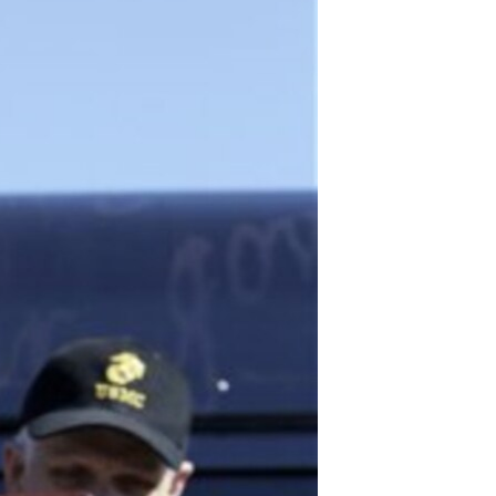
مستندها
فرهنگ و زندگی
حقوق شهروندی
انتخابات ریاست جمهوری آمریکا ۲۰۲۴
اقتصادی
حمله جمهوری اسلامی به اسرائیل
رمز مهسا
علم و فناوری
اسرائیل در جنگ
ورزش زنان در ایران
گالری عکس
اعتراضات زن، زندگی، آزادی
آرشیو پخش زنده
مجموعه مستندهای دادخواهی
تریبونال مردمی آبان ۹۸
دادگاه حمید نوری
چهل سال گروگان‌گیری
قانون شفافیت دارائی کادر رهبری ایران
اعتراضات مردمی آبان ۹۸
اسرائیل در جنگ