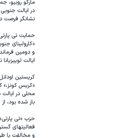
مارکو روبيو، جم
در ايالت جنوبی 
نشانگر فرصت دو
حمايت تی پارتی 
«کارولينای جنوب
و دومين فرماندا
ايالت لوييزيانا 
کريستين اودانل،
«کريس کونز،» ک
محلی در ايالت د
باز شده بود، از
حزب «تی پارتی»
فعاليتهای گستر
و مخالفت با طر