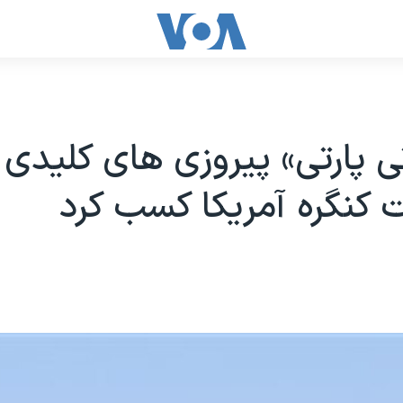
 پارتی» پيروزی های کليدی 
ت کنگره آمريکا کسب کرد