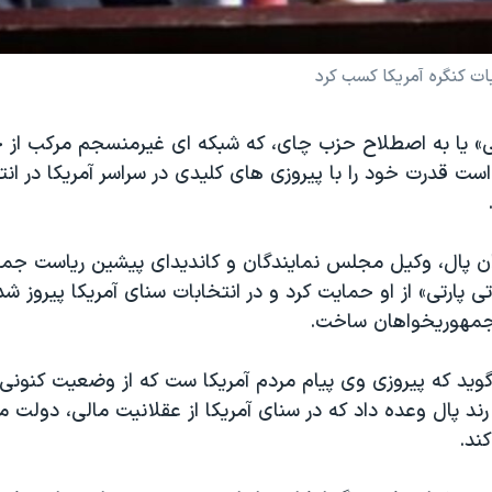
ت کنگره آمريکا کسب کرد
» يا به اصطلاح حزب چای، که شبکه ای غيرمنسجم مرکب از 
ست قدرت خود را با پيروزی های کليدی در سراسر آمريکا در انت
 ران پال، وکيل مجلس نمايندگان و کانديدای پيشين رياست جمه
پارتی» از او حمايت کرد و در انتخابات سنای آمريکا پيروز شد
ن جمهوريخواهان ساخت.
گويد که پيروزی وی پيام مردم آمريکا ست که از وضعيت کنونی 
ند پال وعده داد که در سنای آمريکا از عقلانيت مالی، دولت 
ند.