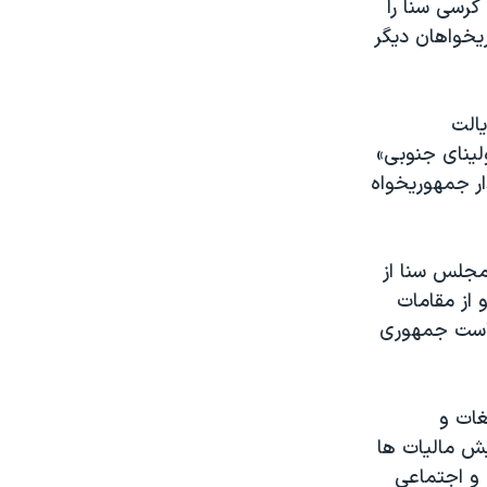
کرسی سنا را
ريخواهان ديگر
يالت
ولينای جنوبی»
ار جمهوريخواه
 مجلس سنا از
 از مقامات
رياست جمهوری
غات و
يش ماليات ها
 و اجتماعی