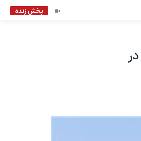
پخش زنده
در