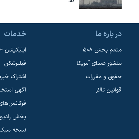
داد
در باره ما
خدمات
متمم بخش ۵۰۸
اپلیکیشن +VOA
منشور صدای آمریکا
فیلترشکن
حقوق و مقررات
اشتراک خبرن
قوانین تالار
آگهی استخد
فرکانس‌های 
پخش رادیو
یادگیری زبان انگلیسی
نسخه سبک 