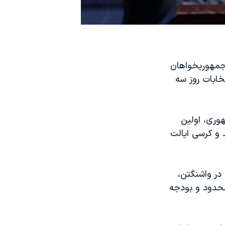
جمهوريخواهان
خابات روز سه
وری، اولين
 و کرسی ايالت
در واشنگتن،
محدود و بودجه