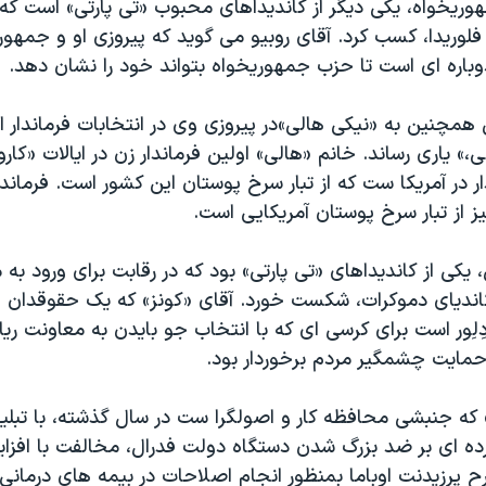
هوريخواه، يکی ديگر از کانديداهای محبوب «تی پارتی» است که 
فلوريدا، کسب کرد. آقای روبيو می گويد که پيروزی او و جمهو
باره ای است تا حزب جمهوريخواه بتواند خود را نشان دهد.
همچنين به «نيکی هالی»در پيروزی وی در انتخابات فرماندار ا
ی،» ياری رساند. خانم «هالی» اولين فرماندار زن در ايالات «کار
ر در آمريکا ست که از تبار سرخ پوستان اين کشور است. فرماند
نيز از تبار سرخ پوستان آمريکايی است.
 يکی از کانديداهای «تی پارتی» بود که در رقابت برای ورود به
انديای دموکرات، شکست خورد. آقای «کونز» که يک حقوقدان و
ِلِور است برای کرسی ای که با انتخاب جو بايدن به معاونت 
 حمايت چشمگير مردم برخوردار بود.
 که جنبشی محافظه کار و اصولگرا ست در سال گذشته، با تبلي
ده ای بر ضد بزرگ شدن دستگاه دولت فدرال، مخالفت با افزا
ح پرزيدنت اوباما بمنظور انجام اصلاحات در بيمه های درمانی