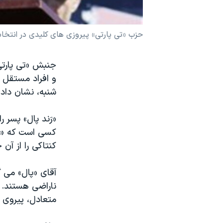
نرگس محمدی برنده جایزه نوبل صلح
همایش محافظه‌کاران آمریکا «سی‌پک»
حزب «تی پارتی» پيروزی های کليدی در انتخابا
صفحه‌های ویژه
جنبش «تی پارتی
سفر پرزیدنت ترامپ به چین
و افراد مستقل ا
شنبه، نشان داد.
«رَند پال» پسر
کسی است که «تی 
کنتاکی را از آ
آقای «پال» می 
ناراضی هستند. ر
متعادل، پيروی ک