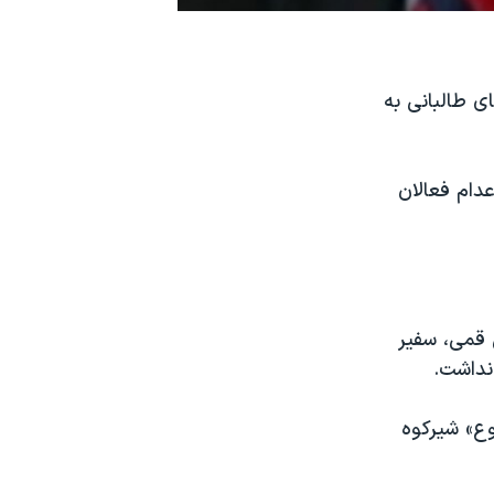
ی طالبانی به
دام فعالان
 قمی، سفیر
 نداشت.
وع» شیرکوه