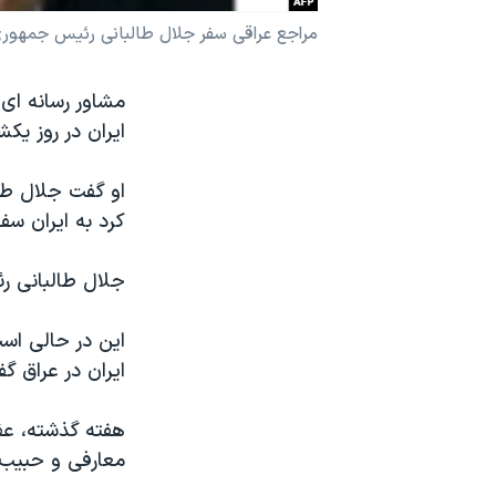
نرگس محمدی برنده جایزه نوبل صلح
مراجع عراقی سفر جلال طالبانی رئیس جمهوری ا
همایش محافظه‌کاران آمریکا «سی‌پک»
مشاور رسانه ای 
صفحه‌های ویژه
ایران در روز یکشن
سفر پرزیدنت ترامپ به چین
او گفت جلال طا
کرد به ایران سفر
جلال طالبانی ر
این در حالی اس
ایران در عراق گف
هفته گذشته، عفو
معارفی و حبیب ا