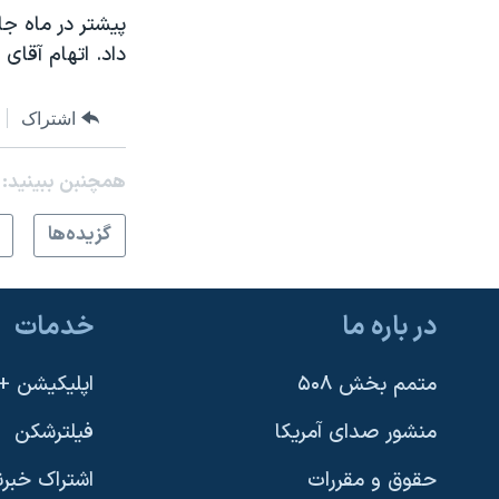
پیشتر در ماه جا
داد. اتهام آقای
اشتراک
همچنبن ببینید:
گزيده‌ها
در باره ما
خدمات
متمم بخش ۵۰۸
اپلیکیشن +VOA
منشور صدای آمریکا
فیلترشکن
حقوق و مقررات
اشتراک خبرن