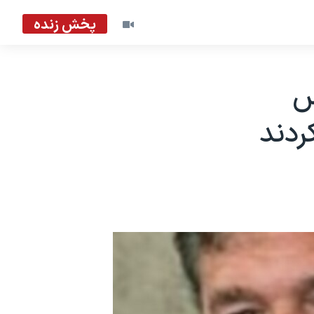
پخش زنده
س
ردند