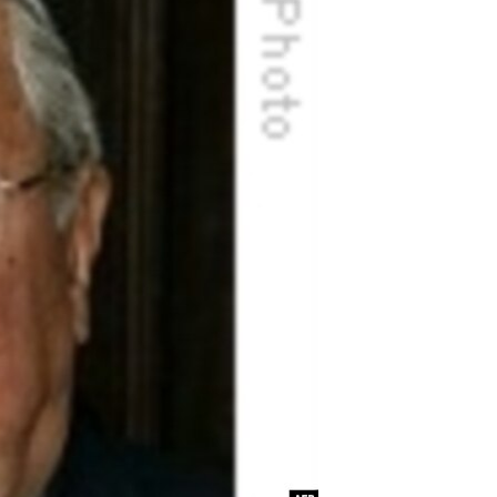
مستندها
فرهنگ و زندگی
حقوق شهروندی
انتخابات ریاست جمهوری آمریکا ۲۰۲۴
اقتصادی
حمله جمهوری اسلامی به اسرائیل
رمز مهسا
علم و فناوری
اسرائیل در جنگ
ورزش زنان در ایران
گالری عکس
اعتراضات زن، زندگی، آزادی
آرشیو پخش زنده
مجموعه مستندهای دادخواهی
تریبونال مردمی آبان ۹۸
دادگاه حمید نوری
چهل سال گروگان‌گیری
قانون شفافیت دارائی کادر رهبری ایران
اعتراضات مردمی آبان ۹۸
اسرائیل در جنگ