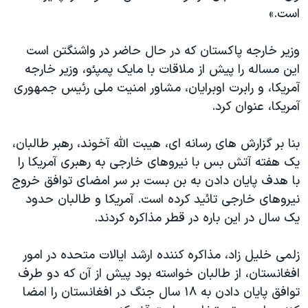
اسرائیل در جنگ
است.»
نرگس محمدی برنده جایزه نوبل صلح
وزیر خارجه پاکستان که در حال حاضر در واشنگتن است
همایش محافظه‌کاران آمریکا «سی‌پک»
این مساله را پیش از ملاقات با مایک پمپئو، وزیر خارجه
صفحه‌های ویژه
آمریکا، و رابرت اوبرایان، مشاور امنیت ملی رئیس جمهوری
سفر پرزیدنت ترامپ به چین
آمریکا، عنوان کرد.
بنا بر گزارش های رسانه ای، هیبت الله آخوند، رهبر طالبان،
یک هفته آتش بس با نیروهای خارجی به رهبری آمریکا را
با هدف پایان دادن به بن بست بر سر امضای توافق خروج
نیروهای خارجی تائید کرده است. آمریکا و طالبان حدود
یک سال در این باره در قطر مذاکره کردند.
زلمی خلیل زاد، مذاکره کننده ارشد ایالات متحده در امور
افغانستان، از طالبان خواسته بود پیش از آن که دو طرف
توافق پایان دادن به ۱۸ سال جنگ در افغانستان را امضا