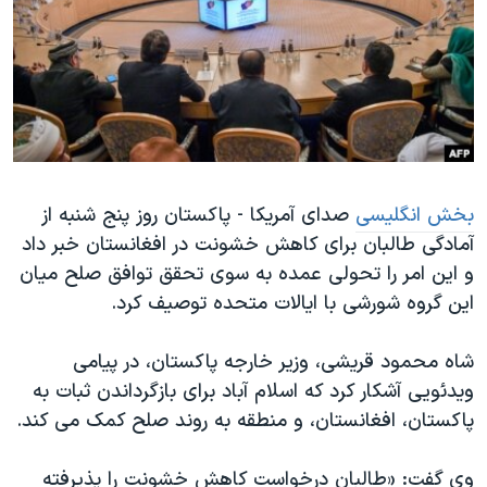
دنبال کنید
مستندها
فرهنگ و زندگی
حقوق شهروندی
انتخابات ریاست جمهوری آمریکا ۲۰۲۴
اقتصادی
حمله جمهوری اسلامی به اسرائیل
رمز مهسا
علم و فناوری
زبانهای مختلف
اسرائیل در جنگ
ورزش زنان در ایران
بخش انگلیسی
صدای آمریکا - پاکستان روز پنج شنبه از
گالری عکس
اعتراضات زن، زندگی، آزادی
آمادگی طالبان برای کاهش خشونت در افغانستان خبر داد
آرشیو پخش زنده
مجموعه مستندهای دادخواهی
و این امر را تحولی عمده به سوی تحقق توافق صلح میان
تریبونال مردمی آبان ۹۸
این گروه شورشی با ایالات متحده توصیف کرد.
دادگاه حمید نوری
شاه محمود قریشی، وزیر خارجه پاکستان، در پیامی
چهل سال گروگان‌گیری
ویدئویی آشکار کرد که اسلام آباد برای بازگرداندن ثبات به
قانون شفافیت دارائی کادر رهبری ایران
پاکستان، افغانستان، و منطقه به روند صلح کمک می کند.
اعتراضات مردمی آبان ۹۸
وی گفت: «طالبان درخواست کاهش خشونت را پذیرفته