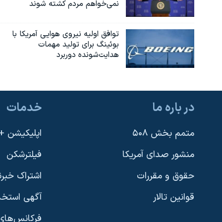
نمی‌خواهم مردم کشته شوند
نرگس محمدی برنده جایزه نوبل صلح
همایش محافظه‌کاران آمریکا «سی‌پک»
توافق اولیه نیروی هوایی آمریکا با
بوئينگ برای تولید مهمات
صفحه‌های ویژه
هدایت‌شونده دوربرد
سفر پرزیدنت ترامپ به چین
در باره ما
خدمات
متمم بخش ۵۰۸
اپلیکیشن +VOA
منشور صدای آمریکا
فیلترشکن
حقوق و مقررات
اشتراک خبرن
قوانین تالار
آگهی استخد
فرکانس‌های 