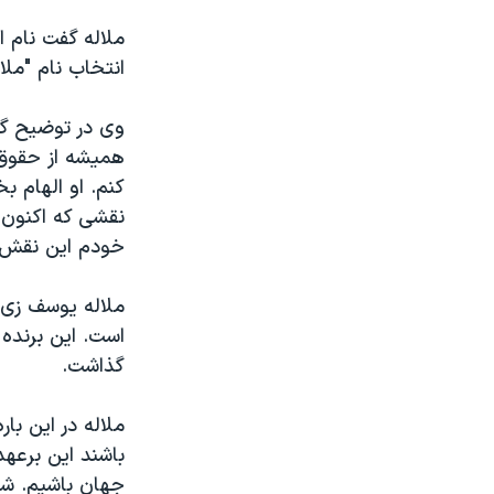
ملاله گفت نام ا
انتخاب نام "مل
وی در توضیح گفت
همیشه از حقوق ز
کنم. او الهام ب
نقشی که اکنون ب
خودم این نقش ر
ملاله یوسف زی 
است. این برنده 
گذاشت.
ملاله در این با
باشند این برعه
جهان باشیم. شر