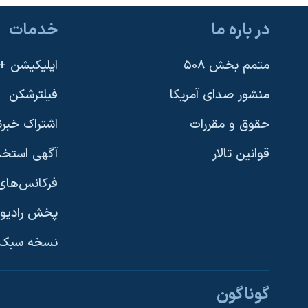
در باره ما
خدمات
متمم بخش ۵۰۸
اپلیکیشن +VOA
منشور صدای آمریکا
فیلترشکن
حقوق و مقررات
اشتراک خبرن
قوانین تالار
آگهی استخد
فرکانس‌های 
پخش رادیو
یادگیری زبان انگلیسی
نسخه سبک 
دنبال کنید
گوناگون