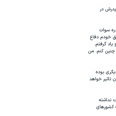
پدرش در
دره سوات
حق خودم دفاع
یاد گرفتم.
 چنین کنم. من
یگری بوده
ن تاثیر خواهد
ت نداشته
ت کشورهای