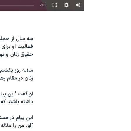
2:01
نرگس محمدی برنده جایزه نوبل صلح
همایش محافظه‌کاران آمریکا «سی‌پک»
صفحه‌های ویژه
سه سال از حمله 
سفر پرزیدنت ترامپ به چین
فعالیت او برای
حقوق زنان و تو
زنان در مقام ر
او گفت "این پیا
داشته باشند که ت
این پیام در مس
"او، من را ملاله 