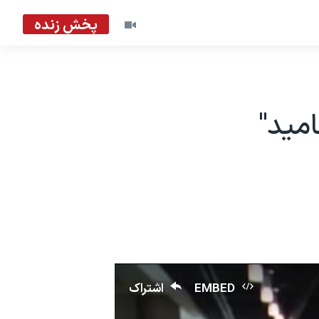
پخش زنده
امید"
EMBED
اشتراک