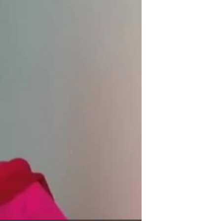
مستندها
فرهنگ و زندگی
حقوق شهروندی
انتخابات ریاست جمهوری آمریکا ۲۰۲۴
اقتصادی
حمله جمهوری اسلامی به اسرائیل
رمز مهسا
علم و فناوری
اسرائیل در جنگ
ورزش زنان در ایران
گالری عکس
اعتراضات زن، زندگی، آزادی
آرشیو پخش زنده
مجموعه مستندهای دادخواهی
تریبونال مردمی آبان ۹۸
دادگاه حمید نوری
چهل سال گروگان‌گیری
قانون شفافیت دارائی کادر رهبری ایران
اعتراضات مردمی آبان ۹۸
اسرائیل در جنگ