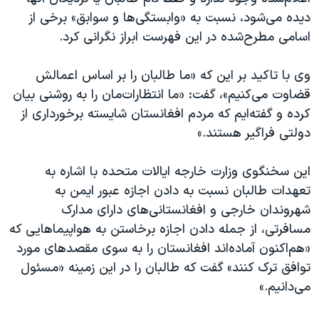
اسرائیل در جنگ
دیده می‌شود، نسبت به «وابستگی‌ها و سوابق»‌ برخی از
نرگس محمدی برنده جایزه نوبل صلح
اسامی مطرح‌شده در این فهرست ابراز نگرانی کرد.
همایش محافظه‌کاران آمریکا «سی‌پک»
وی با تاکید بر این که «ما طالبان را بر اساس اعمالش
صفحه‌های ویژه
قضاوت می‌کنیم»، گفت: «ما انتظارات‌مان را به روشنی بیان
سفر پرزیدنت ترامپ به چین
کرده و گفته‌ایم که مردم افغانستان شایسته برخورداری از
دولتی فراگیر هستند.»
این سخنگوی وزارت خارجه ایالات متحده با اشاره به
تعهدات طالبان نسبت به دادن اجازه عبور ایمن به
شهروندان خارجی و افغانستانی‌های دارای مدارک
مسافرتی، از جمله دادن اجازه برخاستن به هواپیماهایی که
«هم‌اکنون آماده‌اند افغانستان را به سوی مقصدهای مورد
توافق ترک کنند» گفت که طالبان را در این زمینه «مسئول
می‌دانیم.»