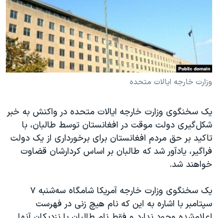
دنبال کنید
مستندها
فرهنگ و زندگی
حقوق شهروندی
انتخابات ریاست جمهوری آمریکا ۲۰۲۴
اقتصادی
حمله جمهوری اسلامی به اسرائیل
رمز مهسا
علم و فناوری
زبانهای مختلف
اسرائیل در جنگ
ورزش زنان در ایران
وزارت خارجه ایالات متحده
گالری عکس
اعتراضات زن، زندگی، آزادی
یک سخنگوی وزارت خارجه ایالات متحده در واکنش به خبر
آرشیو پخش زنده
مجموعه مستندهای دادخواهی
شکل‌گیری دولت موقت در افغانستان توسط طالبان، با
تریبونال مردمی آبان ۹۸
تاکید بر حق مردم افغانستان برای برخورداری از یک دولت
فراگیر، یادآور شد که طالبان بر اساس کردارشان قضاوت
دادگاه حمید نوری
خواهند شد.
چهل سال گروگان‌گیری
قانون شفافیت دارائی کادر رهبری ایران
یک سخنگوی وزارت خارجه آمریکا شامگاه سه‌شنبه ۷
سپتامبر با اشاره به این که نام هیچ زنی در فهرست
اعتراضات مردمی آبان ۹۸
اعلام‌شده وجود ندارد و فقط نام طالبان یا نزدیکان آنها