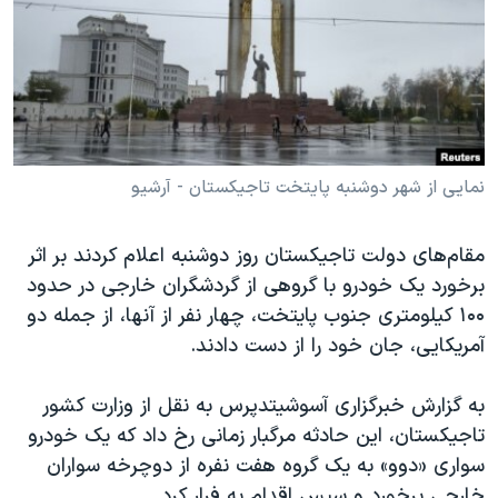
دنبال کنید
مستندها
فرهنگ و زندگی
حقوق شهروندی
انتخابات ریاست جمهوری آمریکا ۲۰۲۴
اقتصادی
حمله جمهوری اسلامی به اسرائیل
رمز مهسا
علم و فناوری
زبانهای مختلف
اسرائیل در جنگ
ورزش زنان در ایران
نمایی از شهر دوشنبه پایتخت تاجیکستان - آرشیو
گالری عکس
اعتراضات زن، زندگی، آزادی
مقام‌های دولت تاجیکستان روز دوشنبه اعلام کردند بر اثر
آرشیو پخش زنده
مجموعه مستندهای دادخواهی
برخورد یک خودرو با گروهی از گردشگران خارجی در حدود
تریبونال مردمی آبان ۹۸
۱۰۰ کیلومتری جنوب پایتخت، چهار نفر از آنها، از جمله دو
آمریکایی، جان خود را از دست دادند.
دادگاه حمید نوری
چهل سال گروگان‌گیری
به گزارش خبرگزاری آسوشیتدپرس به نقل از وزارت کشور
قانون شفافیت دارائی کادر رهبری ایران
تاجیکستان، این حادثه مرگبار زمانی رخ داد که یک خودرو
سواری «دوو» به یک گروه هفت نفره از دوچرخه سواران
اعتراضات مردمی آبان ۹۸
خارجی برخورد و سپس اقدام به فرار کرد.