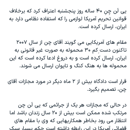
دنبال کنید
مستندها
فرهنگ و زندگی
يی لَن چِنِ ۴۰ ساله روز پنجشنبه اعتراف کرد که برخلاف
حقوق شهروندی
انتخابات ریاست جمهوری آمریکا ۲۰۲۴
قوانين تحريم آمريکا لوازمی را که استفاده نظامی دارد به
ايران، ارسال کرده است.
اقتصادی
حمله جمهوری اسلامی به اسرائیل
رمز مهسا
علم و فناوری
مقام های آمريکايی می گويند آقای چن از سال ۲۰۰۷
زبانهای مختلف
اسرائیل در جنگ
ورزش زنان در ایران
تاکنون دست ِکم ۳۰ محموله به صورت غير قانونی به
ايران، ارسال کرده است و به دروغ ادعا کرده است که اين
گالری عکس
اعتراضات زن، زندگی، آزادی
محموله ها به هنگ کنگ و تايوان ارسال می شوند.
آرشیو پخش زنده
مجموعه مستندهای دادخواهی
تریبونال مردمی آبان ۹۸
قرار است دادگاه بيش از ۲ ماه ديگر در مورد مجازات آقای
چن، تصميم بگيرد.
دادگاه حمید نوری
چهل سال گروگان‌گیری
در حالی که مجازات هر يک از جرائمی که يی لَن چن
قانون شفافیت دارائی کادر رهبری ایران
مرتکب شده ممکن است بيش از ۲۰ سال زندان باشد اما
انتظار می رود بخاطر همکاريهايی که وی با مقام های
اعتراضات مردمی آبان ۹۸
قضائی آمريکا در اين رابطه داشته است حکم بسيار سبک