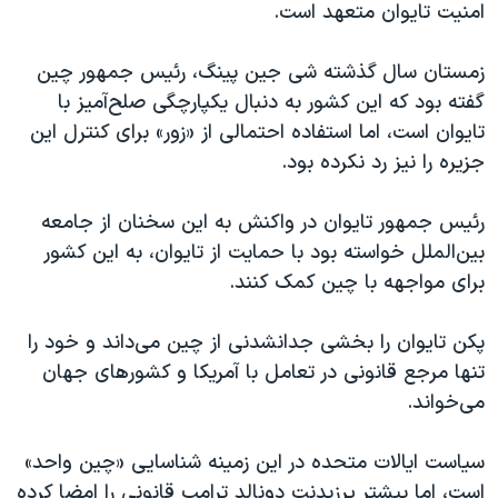
اسرائیل در جنگ
امنیت تایوان متعهد است.
نرگس محمدی برنده جایزه نوبل صلح
زمستان سال گذشته شی جین پینگ، رئیس جمهور چین
همایش محافظه‌کاران آمریکا «سی‌پک»
گفته بود که این کشور به دنبال یکپارچگی صلح‌آمیز با
صفحه‌های ویژه
تایوان است، اما استفاده احتمالی از «زور» برای کنترل این
جزیره را نیز رد نکرده بود.
سفر پرزیدنت ترامپ به چین
رئیس جمهور تایوان در واکنش به این سخنان از جامعه
بین‌الملل خواسته بود با حمایت از تایوان، به این کشور
برای مواجهه با چین کمک کنند.
پکن تایوان را بخشی جدانشدنی از چین می‌داند و خود را
تنها مرجع قانونی در تعامل با آمریکا و کشورهای جهان
می‌خواند.
سیاست ایالات متحده در این زمینه شناسایی «چین واحد»
است، اما پیشتر پرزیدنت دونالد ترامپ قانونی را امضا کرده