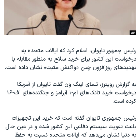
دنبال کنید
مستندها
فرهنگ و زندگی
حقوق شهروندی
انتخابات ریاست جمهوری آمریکا ۲۰۲۴
اقتصادی
حمله جمهوری اسلامی به اسرائیل
رمز مهسا
علم و فناوری
زبانهای مختلف
رئیس جمهور تایوان، اعلام کرد که ایالات متحده به
اسرائیل در جنگ
ورزش زنان در ایران
درخواست این کشور برای خرید سلاح به منظور مقابله با
گالری عکس
اعتراضات زن، زندگی، آزادی
تهدیدهای روزافزون چین «واکنش مثبت» نشان داده است.
آرشیو پخش زنده
مجموعه مستندهای دادخواهی
به گزارش رویترز، تسای اینگ ون گفت تایوان از آمریکا
تریبونال مردمی آبان ۹۸
درخواست خرید تانک‌های ام-۱ آبرامز و جنگنده‌های اف-۱۶
دادگاه حمید نوری
کرده است.
چهل سال گروگان‌گیری
رئیس جمهوری تایوان گفته است که خرید این تجهیزات
قانون شفافیت دارائی کادر رهبری ایران
باعث تقویت سیستم دفاعی این کشور شده و در عین حال
اعتراضات مردمی آبان ۹۸
به دنیا نشان می‌دهد که ایالات متحده نسبت به حفظ