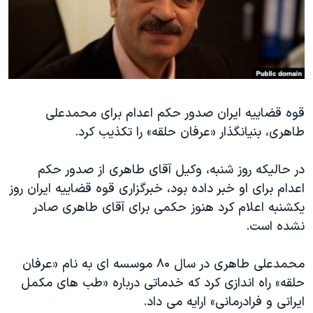
دنبال کنید
مستندها
فرهنگ و زندگی
حقوق شهروندی
انتخابات ریاست جمهوری آمریکا ۲۰۲۴
اقتصادی
حمله جمهوری اسلامی به اسرائیل
رمز مهسا
علم و فناوری
زبانهای مختلف
قوه قضاییه ایران صدور حکم اعدام برای محمدعلی
اسرائیل در جنگ
ورزش زنان در ایران
طاهری، بنیانگذار «عرفان حلقه» را تکذیب کرد.
گالری عکس
اعتراضات زن، زندگی، آزادی
آرشیو پخش زنده
مجموعه مستندهای دادخواهی
در حالیکه روز شنبه، وکیل آقای طاهری از صدور حکم
اعدام برای او خبر داده بود، خبرگزاری قوه قضاییه ایران روز
تریبونال مردمی آبان ۹۸
یکشنبه اعلام کرد هنوز حکمی برای آقای طاهری صادر
دادگاه حمید نوری
نشده است.
چهل سال گروگان‌گیری
محمدعلی طاهری در سال ۸۰ موسسه ای به نام «عرفان
قانون شفافیت دارائی کادر رهبری ایران
حلقه» راه اندازی کرد که خدماتی درباره «طب های مکمل
اعتراضات مردمی آبان ۹۸
ایرانی و فرادرمانی» ارایه می داد.