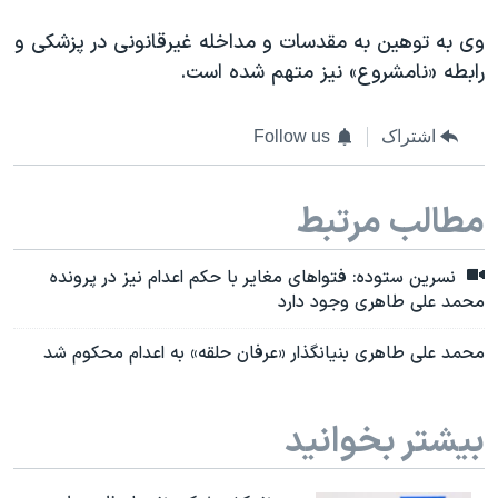
اسرائیل در جنگ
وی به توهین به مقدسات و مداخله غیرقانونی در پزشکی و
نرگس محمدی برنده جایزه نوبل صلح
رابطه «نامشروع» نیز متهم شده است.
همایش محافظه‌کاران آمریکا «سی‌پک»
صفحه‌های ویژه
اشتراک
Follow us
سفر پرزیدنت ترامپ به چین
مطالب مرتبط
نسرین ستوده: فتواهای مغایر با حکم اعدام نیز در پرونده
محمد علی طاهری وجود دارد
محمد علی طاهری بنیانگذار «عرفان حلقه» به اعدام محکوم شد
بیشتر بخوانید