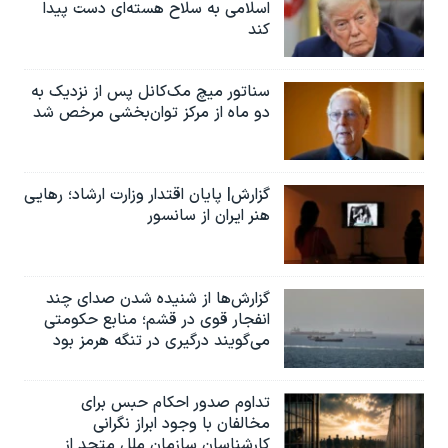
اسرائیل در جنگ
اسلامی به سلاح هسته‌ای دست پیدا
کند
نرگس محمدی برنده جایزه نوبل صلح
همایش محافظه‌کاران آمریکا «سی‌پک»
سناتور میچ مک‌کانل پس از نزدیک به
دو ماه از مرکز توان‌بخشی مرخص شد
صفحه‌های ویژه
سفر پرزیدنت ترامپ به چین
گزارش| پایان اقتدار وزارت ارشاد؛ رهایی
هنر ایران از سانسور
گزارش‌ها از شنیده شدن صدای چند
انفجار قوی در قشم؛ منابع حکومتی
می‌گویند درگیری در تنگه هرمز بود
تداوم صدور احکام حبس برای
مخالفان با وجود ابراز نگرانی
کارشناسان سازمان ملل متحد از