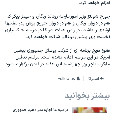
اعزام خواهد کرد.
دنبال کنید
مستندها
فرهنگ و زندگی
حقوق شهروندی
انتخابات ریاست جمهوری آمریکا ۲۰۲۴
جورج شولتز وزیر امورخارجه رونالد ریگان و جیمز بیکر که
هم در دوران ریگان و هم در دوران جورج بوش پدر مقامها
اقتصادی
حمله جمهوری اسلامی به اسرائیل
ارشدی را داشت، در راس هیئت آمریکا در مراسم خاکسپاری
رمز مهسا
علم و فناوری
نخست وزیر پیشین بریتانیا شرکت خواهند کرد.
زبانهای مختلف
اسرائیل در جنگ
ورزش زنان در ایران
هنوز هیچ برنامه ای از شرکت روسای جمهوری پیشین
گالری عکس
اعتراضات زن، زندگی، آزادی
آمریکا در این مراسم اعلام نشده است. مراسم تدفین
آرشیو پخش زنده
مجموعه مستندهای دادخواهی
مارگرت تاچر روز چهارشنبه این هفته در لندن برگزار میشود.
تریبونال مردمی آبان ۹۸
دادگاه حمید نوری
اشتراک
Follow us
چهل سال گروگان‌گیری
بیشتر بخوانید
قانون شفافیت دارائی کادر رهبری ایران
اعتراضات مردمی آبان ۹۸
ترامپ: ما اجازه نمی‌دهیم جمهوری