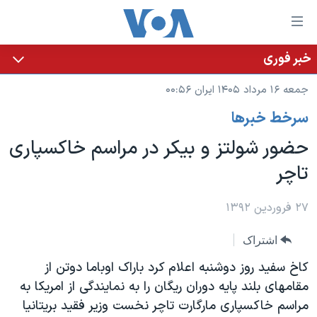
ینکهای
ابل
سترسی
خبر فوری
خانه
هش
جمعه ۱۶ مرداد ۱۴۰۵ ایران ۰۰:۵۶
نسخه سبک وب‌سایت
ه
سرخط خبرها
حتوای
موضوع ها
صلی
حضور شولتز و بیکر در مراسم خاکسپاری
برنامه های تلویزیونی
ایران
هش
تاچر
جدول برنامه ها
ه
آمریکا
فحه
صفحه‌های ویژه
جهان
۲۷ فروردین ۱۳۹۲
صلی
فرکانس‌های صدای آمریکا
ورزشی
جام جهانی ۲۰۲۶
هش
اشتراک
پخش رادیویی
ه
گزیده‌ها
عملیات خشم حماسی
کاخ سفید روز دوشنبه اعلام کرد باراک اوباما دوتن از
ستجو
۲۵۰سالگی آمریکا
ویژه برنامه‌ها
مقامهای بلند پایه دوران ریگان را به نمایندگی از امریکا به
یادگیری زبان انگلیسی
مراسم خاکسپاری مارگارت تاچر نخست وزیر فقید بریتانیا
ویدیوها
بایگانی برنامه‌های تلویزیونی