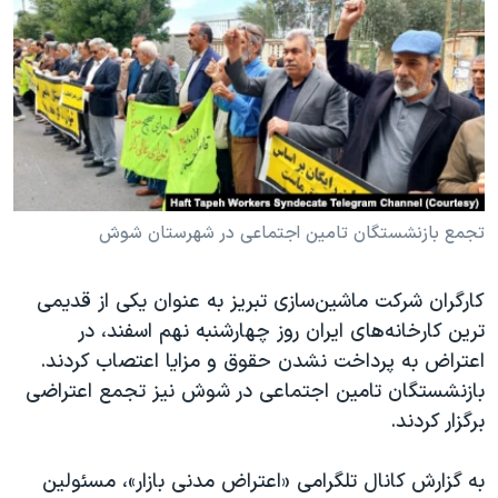
دنبال کنید
مستندها
فرهنگ و زندگی
حقوق شهروندی
انتخابات ریاست جمهوری آمریکا ۲۰۲۴
اقتصادی
حمله جمهوری اسلامی به اسرائیل
رمز مهسا
علم و فناوری
زبانهای مختلف
اسرائیل در جنگ
ورزش زنان در ایران
گالری عکس
اعتراضات زن، زندگی، آزادی
تجمع بازنشستگان تامین اجتماعی در شهرستان شوش
آرشیو پخش زنده
مجموعه مستندهای دادخواهی
کارگران شرکت ماشین‌سازی تبریز به عنوان یکی از قدیمی
تریبونال مردمی آبان ۹۸
ترین کارخانه‌های ایران روز چهارشنبه نهم اسفند، در
دادگاه حمید نوری
اعتراض به پرداخت نشدن حقوق و مزایا اعتصاب کردند.
چهل سال گروگان‌گیری
بازنشستگان تامین اجتماعی در شوش نیز تجمع اعتراضی
برگزار کردند.
قانون شفافیت دارائی کادر رهبری ایران
اعتراضات مردمی آبان ۹۸
به گزارش کانال تلگرامی «اعتراض مدنی بازار»، مسئولین