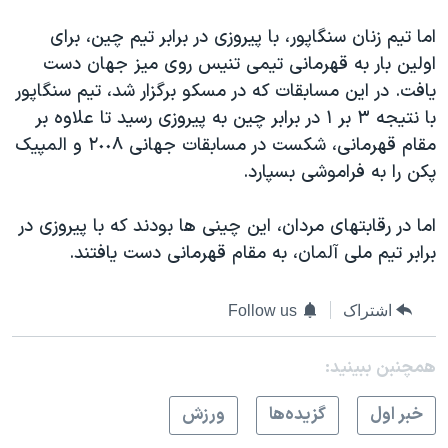
دنبال کنید
مستندها
فرهنگ و زندگی
اما تیم زنان سنگاپور، با پیروزی در برابر تیم چین، برای
حقوق شهروندی
انتخابات ریاست جمهوری آمریکا ۲۰۲۴
اولین بار به قهرمانی تیمی تنیس روی میز جهان دست
یافت. در این مسابقات که در مسکو برگزار شد، تیم سنگاپور
اقتصادی
حمله جمهوری اسلامی به اسرائیل
با نتیجه ٣ بر ١ در برابر چین به پیروزی رسید تا علاوه بر
رمز مهسا
علم و فناوری
مقام قهرمانی، شکست در مسابقات جهانی ٢٠٠٨ و المپیک
زبانهای مختلف
اسرائیل در جنگ
ورزش زنان در ایران
پکن را به فراموشی بسپارد.
گالری عکس
اعتراضات زن، زندگی، آزادی
اما در رقابتهای مردان، این چینی ها بودند که با پیروزی در
آرشیو پخش زنده
مجموعه مستندهای دادخواهی
برابر تیم ملی آلمان، به مقام قهرمانی دست یافتند.
تریبونال مردمی آبان ۹۸
دادگاه حمید نوری
اشتراک
Follow us
چهل سال گروگان‌گیری
همچنبن ببینید:
قانون شفافیت دارائی کادر رهبری ایران
خبر اول
گزيده‌ها
ورزش
اعتراضات مردمی آبان ۹۸