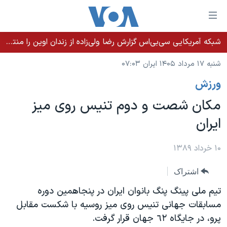
ینکهای
ابل
سترسی
شبکه آمریکایی سی‌بی‌‌اس گزارش رضا ولی‌زاده از زندان اوین را منتشر کرد؛ کامران حکمتی پیش از آغاز شیمی‌درمانی به زندان بازگردانده شد
خانه
هش
شنبه ۱۷ مرداد ۱۴۰۵ ایران ۰۷:۰۳
نسخه سبک وب‌سایت
ه
ورزش
حتوای
موضوع ها
صلی
مکان شصت و دوم تنیس روی میز
برنامه های تلویزیونی
ایران
هش
ایران
جدول برنامه ها
ه
آمریکا
فحه
صفحه‌های ویژه
جهان
۱۰ خرداد ۱۳۸۹
صلی
فرکانس‌های صدای آمریکا
ورزشی
جام جهانی ۲۰۲۶
هش
اشتراک
پخش رادیویی
ه
گزیده‌ها
عملیات خشم حماسی
تیم ملی پینگ پنگ بانوان ایران در پنجاهمین دوره
ستجو
۲۵۰سالگی آمریکا
ویژه برنامه‌ها
مسابقات جهانی تنیس روی میز روسیه با شکست مقابل
یادگیری زبان انگلیسی
پرو، در جایگاه ٦٢ جهان قرار گرفت.
ویدیوها
بایگانی برنامه‌های تلویزیونی