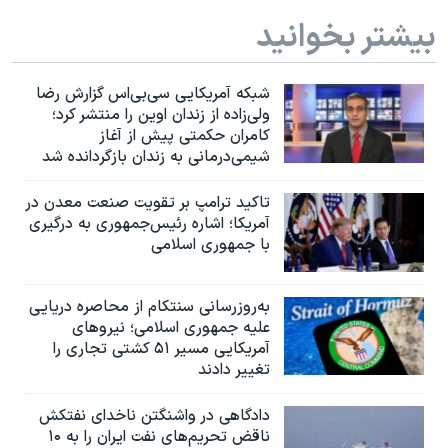
اسرائیل در جنگ
بیشتر بخوانید
نرگس محمدی برنده جایزه نوبل صلح
همایش محافظه‌کاران آمریکا «سی‌پک»
شبکه آمریکایی سی‌بی‌‌اس گزارش رضا
ولی‌زاده از زندان اوین را منتشر کرد؛
صفحه‌های ویژه
کامران حکمتی پیش از آغاز
سفر پرزیدنت ترامپ به چین
شیمی‌درمانی به زندان بازگردانده شد
تاکید ترامپ بر تقویت صنعت معدن در
آمریکا؛ اشاره رئیس‌جمهوری به درگیری
با جمهوری اسلامی
به‌روزرسانی سنتکام از محاصره دریایی
علیه جمهوری اسلامی؛ نیروهای
آمریکایی مسیر ۵۱ کشتی تجاری را
تغییر دادند
دادگاهی در واشنگتن ناخدای نفتکش
ناقض تحریم‌های نفت ایران را به ۱۰