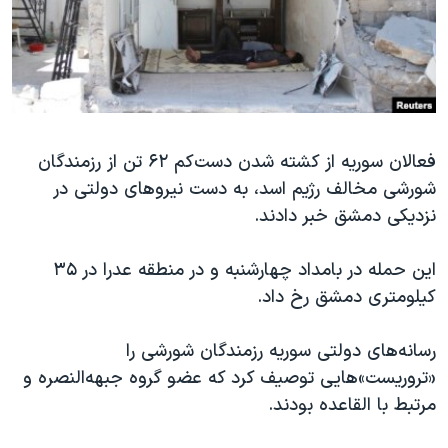
دنبال کنید
مستندها
فرهنگ و زندگی
حقوق شهروندی
انتخابات ریاست جمهوری آمریکا ۲۰۲۴
اقتصادی
حمله جمهوری اسلامی به اسرائیل
رمز مهسا
علم و فناوری
زبانهای مختلف
فعالان سوریه از کشته شدن دست‌کم ۶۲ تن از رزمندگان
اسرائیل در جنگ
ورزش زنان در ایران
شورشی مخالف رژیم اسد، به دست نیروهای دولتی در
گالری عکس
اعتراضات زن، زندگی، آزادی
نزدیکی دمشق خبر دادند.
آرشیو پخش زنده
مجموعه مستندهای دادخواهی
این حمله در بامداد چهارشنبه و در منطقه عدرا در ۳۵
تریبونال مردمی آبان ۹۸
کیلومتری دمشق رخ داد.
دادگاه حمید نوری
چهل سال گروگان‌گیری
رسانه‌های دولتی سوریه رزمندگان شورشی را
«تروریست»هایی توصیف کرد که عضو گروه جبهه‌النصره و
قانون شفافیت دارائی کادر رهبری ایران
مرتبط با القاعده بودند.
اعتراضات مردمی آبان ۹۸