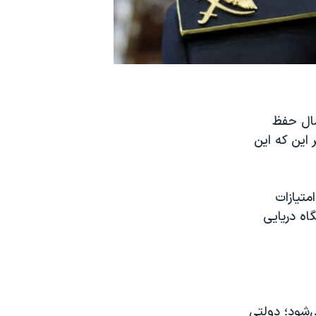
مال حفظ
 این که این
متیازات
اه دریایی
شود؛ دولتی