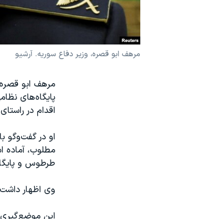
نرگس محمدی برنده جایزه نوبل صلح
همایش محافظه‌کاران آمریکا «سی‌پک»
صفحه‌های ویژه
مرهف ابو قصره، وزیر دفاع سوریه. آرشیو
سفر پرزیدنت ترامپ به چین
مرهف ابو قصره،
پایگاه‌های نظام
اقدام در راستای
او در گفت‌وگو ب
مطلوب، آماده اس
طرطوس و پایگاه
وی اظهار داشت: 
این موضع‌گیری