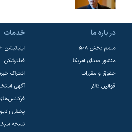
در باره ما
خدمات
متمم بخش ۵۰۸
اپلیکیشن +VOA
منشور صدای آمریکا
فیلترشکن
حقوق و مقررات
اشتراک خبرن
قوانین تالار
آگهی استخد
فرکانس‌های 
پخش رادیو
یادگیری زبان انگلیسی
نسخه سبک 