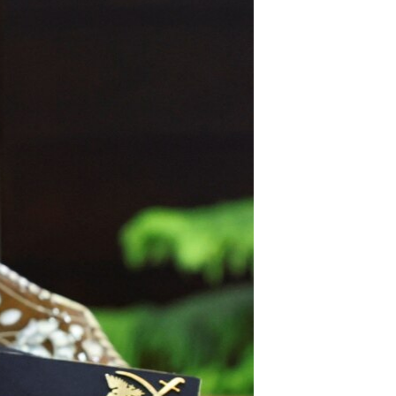
مستندها
فرهنگ و زندگی
حقوق شهروندی
انتخابات ریاست جمهوری آمریکا ۲۰۲۴
اقتصادی
حمله جمهوری اسلامی به اسرائیل
رمز مهسا
علم و فناوری
اسرائیل در جنگ
ورزش زنان در ایران
گالری عکس
اعتراضات زن، زندگی، آزادی
آرشیو پخش زنده
مجموعه مستندهای دادخواهی
تریبونال مردمی آبان ۹۸
دادگاه حمید نوری
چهل سال گروگان‌گیری
قانون شفافیت دارائی کادر رهبری ایران
اعتراضات مردمی آبان ۹۸
اسرائیل در جنگ