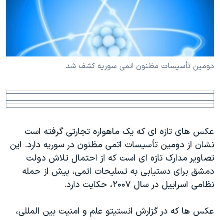
دنبال کنید
مستندها
فرهنگ و زندگی
حقوق شهروندی
انتخابات ریاست جمهوری آمریکا ۲۰۲۴
اقتصادی
حمله جمهوری اسلامی به اسرائیل
رمز مهسا
علم و فناوری
دومين تأسيسات مظنون اتمی سوريه کشف شد
زبانهای مختلف
اسرائیل در جنگ
ورزش زنان در ایران
گالری عکس
اعتراضات زن، زندگی، آزادی
آرشیو پخش زنده
مجموعه مستندهای دادخواهی
عکس های تازه ای که يک ماهواره تجارتی گرفته است
تریبونال مردمی آبان ۹۸
نشان از دومين تأسيسات اتمی مظنون در سوريه دارد. اين
دادگاه حمید نوری
تصاوير مدارک تازه ای است که از احتمال تلاش دولت
چهل سال گروگان‌گیری
دمشق برای دستيابی به تسليحات اتمی، پيش از حمله
نظامی اسراييل در سال ۲۰۰۷، حکايت دارد.
قانون شفافیت دارائی کادر رهبری ایران
اعتراضات مردمی آبان ۹۸
عکس ها که در گزارش انستيتو علم و امنيت بين المللی،