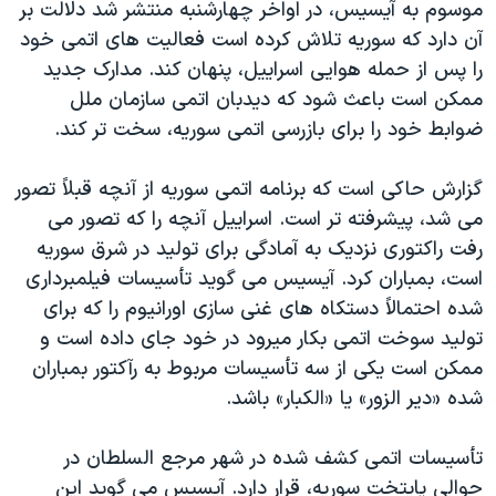
اسرائیل در جنگ
موسوم به آيسيس، در اواخر چهارشنبه منتشر شد دلالت بر
آن دارد که سوريه تلاش کرده است فعاليت های اتمی خود
نرگس محمدی برنده جایزه نوبل صلح
را پس از حمله هوايی اسراييل، پنهان کند. مدارک جديد
همایش محافظه‌کاران آمریکا «سی‌پک»
ممکن است باعث شود که ديدبان اتمی سازمان ملل
صفحه‌های ویژه
ضوابط خود را برای بازرسی اتمی سوريه، سخت تر کند.
سفر پرزیدنت ترامپ به چین
گزارش حاکی است که برنامه اتمی سوريه از آنچه قبلاً تصور
می شد، پيشرفته تر است. اسراييل آنچه را که تصور می
رفت راکتوری نزديک به آمادگی برای توليد در شرق سوريه
است، بمباران کرد. آيسيس می گويد تأسيسات فيلمبرداری
شده احتمالاً دستکاه های غنی سازی اورانيوم را که برای
توليد سوخت اتمی بکار ميرود در خود جای داده است و
ممکن است يکی از سه تأسيسات مربوط به رآکتور بمباران
شده «دير الزور» يا «الکبار» باشد.
تأسيسات اتمی کشف شده در شهر مرجع السلطان در
حوالی پايتخت سوريه، قرار دارد. آيسيس می گويد اين