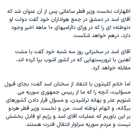
اظهارات نخست وزير قطر ساعاتی پس از آن عنوان شد که
آقای اسد در دمشق در جمع هواداران خود گفت دولت او
«توطئه» ای را که در ورای ناآراميهای ۱۰ ماهه اخير وجود
دارد، درهم خواهد شکست.
آقای اسد در سخنرانی روز سه شنبه خود گفت با مشت
آهنين با تروريستهايی که در کشور آشوب بپا کرده اند،
مقابله خواهد کرد.
اما خانم کلينتون با انتقاد از سخنان اسد گفت: بجای قبول
مسؤليت، آنچه را که ما از رييس جمهوری سوريه می
شنويم عذر و بهانه تراشيدن، و مسؤل قرار دادن کشورهای
بيگانه، و اتهام توطئه است. من و نخست وزير قطر هردو
بر اين باوريم که عمليات آقای اسد و رژيم او قابل بخشش
نيست و مردم سوريه سزاوار انتقال قدرت هستند.