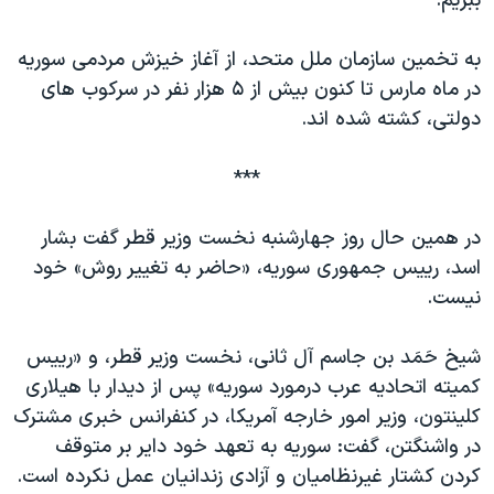
ببريم.
به تخمين سازمان ملل متحد، از آغاز خيزش مردمی سوريه
در ماه مارس تا کنون بيش از ۵ هزار نفر در سرکوب های
دولتی، کشته شده اند.
***
در همين حال روز جهارشنبه نخست وزير قطر گفت بشار
اسد، رييس جمهوری سوريه، «حاضر به تغيير روش» خود
نيست.
شيخ حَمَد بن جاسم آل ثانی، نخست وزير قطر، و «رييس
کميته اتحاديه عرب درمورد سوريه» پس از ديدار با هيلاری
کلينتون، وزير امور خارجه آمريکا، در کنفرانس خبری مشترک
در واشنگتن، گفت: سوريه به تعهد خود داير بر متوقف
کردن کشتار غيرنظاميان و آزادی زندانيان عمل نکرده است.