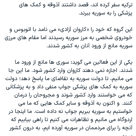
اسرائیل در جنگ
ترکيه سفر کرده اند، قصد داشتند آذوقه و کمک های
پزشکی را به سوريه ببرند.
نرگس محمدی برنده جایزه نوبل صلح
همایش محافظه‌کاران آمریکا «سی‌پک»
اين گروه که خود را «کاروان آزادی» می نامد با اتوبوس و
صفحه‌های ویژه
خودروی شخصی به مرز سوريه رسيدند اما مقام های مرزی
سوريه مانع از ورود آنان به کشور شدند.
سفر پرزیدنت ترامپ به چین
يکی از اين فعالين می گويد: سوری ها مانع از ورود ما
شدند. اجازه نمی دهند کاروان وارد کشور شود. ما اين جا
می مانيم، تا دولت سوريه به تقاضای ما پاسخ دهد؛ دولت
سوريه به کمک های پزشکی جواب منفی داد و به پزشکانی
که می خواستند وارد کشور شوند و مجروحان را درمان
کنند. و اکنون به آذوقه و ساير کمک هايی که ما می
خواستيم به سوريه ببريم جواب نه داده است. ما اينجا در
اردوگاه می مانيم و تظاهرات می کنيم تا راهی بيابيم که
آنچه را برای مردممان در سوريه آورده ايم، به درون کشور