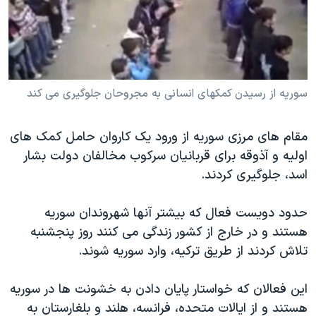
دنبال کنید
مستندها
فرهنگ و زندگی
حقوق شهروندی
انتخابات ریاست جمهوری آمریکا ۲۰۲۴
اقتصادی
حمله جمهوری اسلامی به اسرائیل
رمز مهسا
علم و فناوری
سوريه از رسيدن کمکهای انسانی به مجروحان جلوگيری می کند
زبانهای مختلف
اسرائیل در جنگ
ورزش زنان در ایران
مقام های مرزی سوريه از ورود يک کاروان حامل کمک های
گالری عکس
اعتراضات زن، زندگی، آزادی
اوليه و آذوقه برای قربانيان سرکوب مخالفان دولت بشار
آرشیو پخش زنده
مجموعه مستندهای دادخواهی
اسد، جلوگيری کردند.
تریبونال مردمی آبان ۹۸
حدود دويست فعال که بيشتر آنها شهروندان سوريه
دادگاه حمید نوری
هستند و در خارج از کشور زندگی می کنند روز پنجشنبه
چهل سال گروگان‌گیری
تلاش کردند از طريق ترکيه، وارد سوريه شوند.
قانون شفافیت دارائی کادر رهبری ایران
اين فعالان که خواستار پايان دادن به خشونت ها در سوريه
اعتراضات مردمی آبان ۹۸
هستند و از ايالات متحده، فرانسه، هلند و بلغارستان به