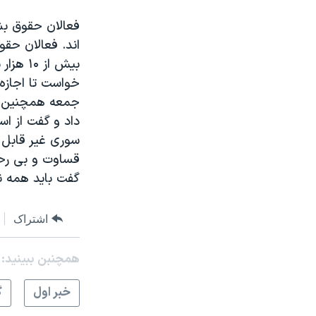
فعالان حقوق بش
بیش از
خواست تا اجازه 
جمعه همچنین ، 
داد و گفت از اس
سوری غیر قابل ق
قساوت و بی رحم
گفت باید همه ن
اشتراک
همچنبن ببینید:
خبر اول
گ