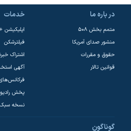
در باره ما
خدمات
متمم بخش ۵۰۸
اپلیکیشن +VOA
منشور صدای آمریکا
فیلترشکن
حقوق و مقررات
اشتراک خبرن
قوانین تالار
آگهی استخد
فرکانس‌های 
پخش رادیو
یادگیری زبان انگلیسی
نسخه سبک 
دنبال کنید
گوناگون