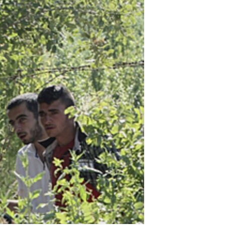
مستندها
فرهنگ و زندگی
حقوق شهروندی
انتخابات ریاست جمهوری آمریکا ۲۰۲۴
اقتصادی
حمله جمهوری اسلامی به اسرائیل
رمز مهسا
علم و فناوری
اسرائیل در جنگ
ورزش زنان در ایران
گالری عکس
اعتراضات زن، زندگی، آزادی
آرشیو پخش زنده
مجموعه مستندهای دادخواهی
تریبونال مردمی آبان ۹۸
دادگاه حمید نوری
چهل سال گروگان‌گیری
قانون شفافیت دارائی کادر رهبری ایران
اعتراضات مردمی آبان ۹۸
اسرائیل در جنگ