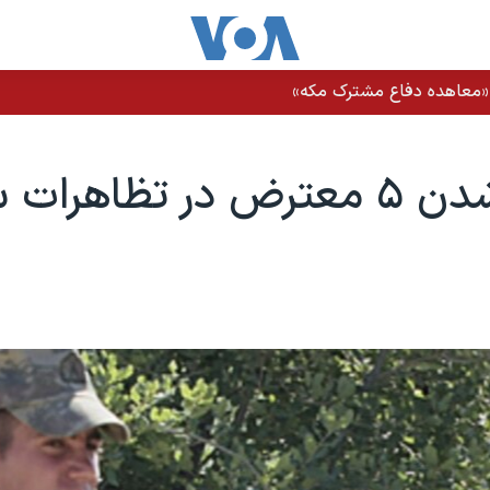
ز «معاهده دفاع مشترک مکه»
تظاهرات سوریه