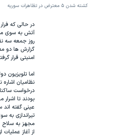
کشته شدن ۵ معترض در تظاهرات سوریه
نرگس محمدی برنده جایزه نوبل صلح
همایش محافظه‌کاران آمریکا «سی‌پک»
در حالی که فرار
صفحه‌های ویژه
روز جمعه سه نف
سفر پرزیدنت ترامپ به چین
گزارش ها دو مع
امنیتی قرار گرف
اما تلویزیون دو
نظامیان اشاره ن
درخواست ساکنان
عینی گفته اند سر
تیراندازی به س
مجهز به سلاح ه
از آغاز عملیات از فرار اکثر ساکنان ۵۰ ه