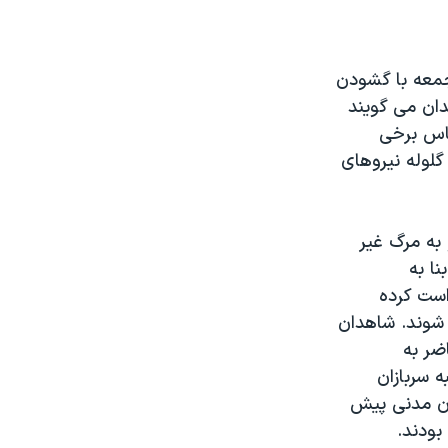
 جمعه با گشودن
 و شاهدان می گویند
ساس برخی
لوله نیروهای
 به مرگ غیر
ا به
است کرده
اند، بازداشت شوند. شاهدان
اضر به
 سربازان
ان مدنی پیش