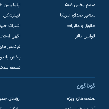
متمم بخش ۵۰۸
اپلیکیشن +VOA
منشور صدای آمریکا
فیلترشکن
حقوق و مقررات
اشتراک خبرن
قوانین تالار
آگهی استخد
فرکانس‌های 
پخش رادیو
یادگیری زبان انگلیسی
نسخه سبک 
دنبال کنید
گوناگون
صفحه‌های ویژه
رؤسای جمهو