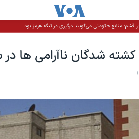
 قشم؛ منابع حکومتی می‌گویند درگیری در تنگه هرمز بود
کشته شدگان ناآرامی ها در س