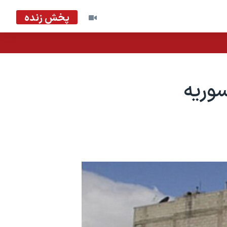
پخش زنده
وریه