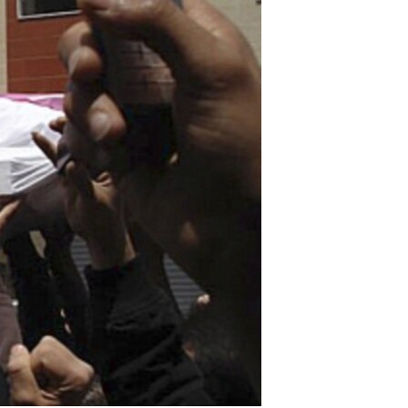
مستندها
فرهنگ و زندگی
حقوق شهروندی
انتخابات ریاست جمهوری آمریکا ۲۰۲۴
اقتصادی
حمله جمهوری اسلامی به اسرائیل
رمز مهسا
علم و فناوری
اسرائیل در جنگ
ورزش زنان در ایران
گالری عکس
اعتراضات زن، زندگی، آزادی
آرشیو پخش زنده
مجموعه مستندهای دادخواهی
تریبونال مردمی آبان ۹۸
دادگاه حمید نوری
چهل سال گروگان‌گیری
قانون شفافیت دارائی کادر رهبری ایران
اعتراضات مردمی آبان ۹۸
اسرائیل در جنگ