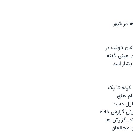
ه در شهر
فان دولت در
ن عینی گفته
بشار اسد
کرده تا یک
ام های
یه ۱۴ مقام سوری به دلیل دست
ینی گزارش داده
د. گزارش ها
ن مخالفان