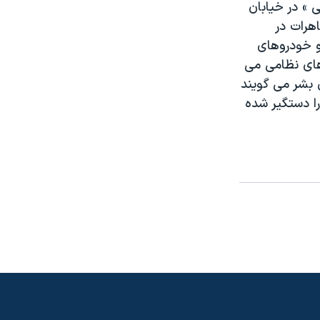
ی » در خیابان
هرات در
و خودروهای
های نظامی می
ق بشر می گویند
دستکم ۶۰۰ تن کشته و بالغ بر ۸ هزار نفر را دستگیر شده