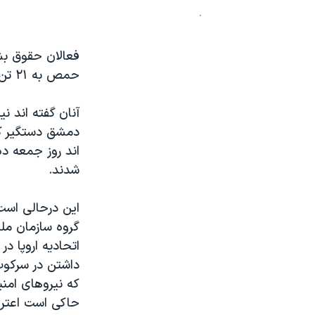
.
نرگس محمدی برنده جایزه نوبل صلح
همایش محافظه‌کاران آمریکا «سی‌پک»
فعالان حقوق بش
صفحه‌های ویژه
حمص به ۲۱ تن بالغ شده است.
سفر پرزیدنت ترامپ به چین
آنان گفته اند 
دمشق دستگیر کرد
اند روز جمعه ده
شدند.
این درحالی است
گروه سازمان ملل
داشتن در سرکوب 
که نیروهای امنی
حاکی است اعتراض