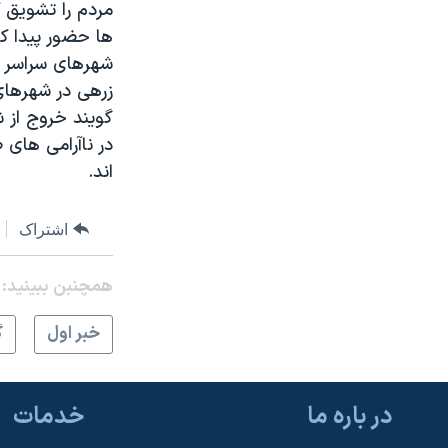
مردم را تشویق ک
ها حضور پیدا کن
شهرهای سراسر کش
زرهی در شهرهای
گویند خروج از ش
اند.
اشتراک
همچنبن ببینید:
خبر اول
گ
در باره ما
خدمات