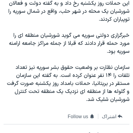
این حملات روز یکشنبه رخ داد و به گفته دولت و فعالان
دنبال کنید
مستندها
فرهنگ و زندگی
شورشیان یک محله در شهر حلب، واقع در شمال سوریه را
حقوق شهروندی
انتخابات ریاست جمهوری آمریکا ۲۰۲۴
توپباران کردند.
اقتصادی
حمله جمهوری اسلامی به اسرائیل
خبرگزاری دولتی سوریه می گوید شورشیان منطقه ای را
رمز مهسا
علم و فناوری
مورد حمله قرار دادند که قبلا از جمله مراکز جامعه ارامنه
زبانهای مختلف
اسرائیل در جنگ
ورزش زنان در ایران
سوریه بود.
گالری عکس
اعتراضات زن، زندگی، آزادی
سازمان نظارت بر وضعیت حقوق بشر سوریه نیز تعداد
آرشیو پخش زنده
مجموعه مستندهای دادخواهی
تلفات را ۱۴ نفر عنوان کرده است. به گفته این سازمان
تریبونال مردمی آبان ۹۸
مستقر در بریتانیا، حملات بامداد روز یکشنبه صورت گرفت
و گلوله ها از منطقه ای نزدیک یک منطقه تحت کنترل
دادگاه حمید نوری
شورشیان شلیک شد.
چهل سال گروگان‌گیری
قانون شفافیت دارائی کادر رهبری ایران
اشتراک
Follow us
اعتراضات مردمی آبان ۹۸