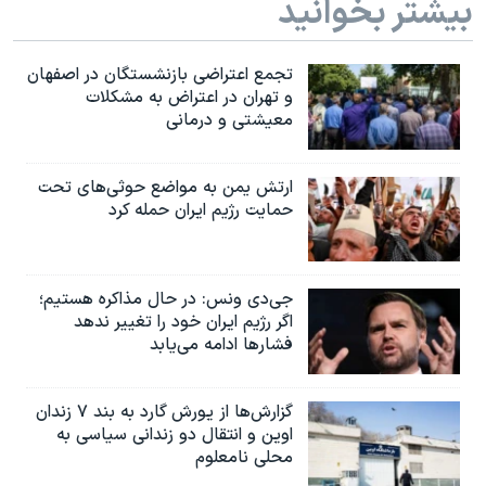
بیشتر بخوانید
اسرائیل در جنگ
نرگس محمدی برنده جایزه نوبل صلح
تجمع اعتراضی بازنشستگان در اصفهان
همایش محافظه‌کاران آمریکا «سی‌پک»
و تهران در اعتراض به مشکلات
معیشتی و درمانی
صفحه‌های ویژه
سفر پرزیدنت ترامپ به چین
ارتش یمن به مواضع حوثی‌های تحت
حمایت رژیم ایران حمله کرد
جی‌دی ونس: در حال مذاکره هستیم؛
اگر رژیم ایران خود را تغییر ندهد
فشارها ادامه می‌یابد
گزارش‌ها از یورش گارد به بند ۷ زندان
اوین و انتقال دو زندانی سیاسی به
محلی نامعلوم