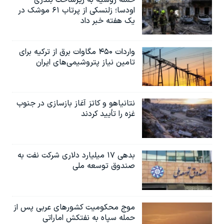
اسرائیل در جنگ
اودسا؛ زلنسکی از پرتاب ۶۱ موشک در
یک هفته خبر داد
نرگس محمدی برنده جایزه نوبل صلح
همایش محافظه‌کاران آمریکا «سی‌پک»
واردات ۴۵۰ مگاوات برق از ترکیه برای
صفحه‌های ویژه
تامین نیاز پتروشیمی‌های ایران
سفر پرزیدنت ترامپ به چین
نتانیاهو و کاتز آغاز بازسازی در جنوب
غزه را تأیید کردند
بدهی ۱۷ میلیارد دلاری شرکت نفت به
صندوق توسعه ملی
موج محکومیت کشورهای عربی پس از
حمله سپاه به نفتکش اماراتی