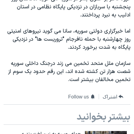
دنبال کنید
پنجشنبه با سربازان در نزدیکی پایگاه نظامی در استان
مستندها
فرهنگ و زندگی
ادلیب به نبرد پرداختند.
حقوق شهروندی
انتخابات ریاست جمهوری آمریکا ۲۰۲۴
اقتصادی
حمله جمهوری اسلامی به اسرائیل
اما خبرگزاری دولتی سوریه، سانا می گوید نیروهای امنیتی
روز چهارشنبه با حمله نافرجام "تروریست ها" در نزدیکی
رمز مهسا
علم و فناوری
زبانهای مختلف
پایگاه به شدت برخورد کردند.
اسرائیل در جنگ
ورزش زنان در ایران
گالری عکس
اعتراضات زن، زندگی، آزادی
سازمان ملل متحد تخمین می زند درجنگ داخلی سوریه
شصت هزار تن کشته شده اند، این رقم حدود یک سوم از
آرشیو پخش زنده
مجموعه مستندهای دادخواهی
تخمین مخالفان بیشتر است.
تریبونال مردمی آبان ۹۸
دادگاه حمید نوری
اشتراک
Follow us
چهل سال گروگان‌گیری
بیشتر بخوانید
قانون شفافیت دارائی کادر رهبری ایران
اعتراضات مردمی آبان ۹۸
حمله روسیه به زیرساخت بندری