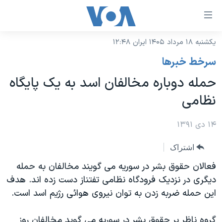
ینکهای
ابل
سترسی
یکشنبه ۱۸ مرداد ۱۴۰۵ ایران ۱۲:۴۸
خانه
هش
سرخط خبرها
نسخه سبک وب‌سایت
ه
حمله دوباره مخالفان اسد به یک پایگاه
حتوای
موضوع ها
نظامی
صلی
برنامه های تلویزیونی
ایران
هش
جدول برنامه ها
۱۴ دی ۱۳۹۱
ه
آمریکا
فحه
صفحه‌های ویژه
جهان
اشتراک
صلی
فرکانس‌های صدای آمریکا
ورزشی
جام جهانی ۲۰۲۶
فعالان حقوق بشر در سوریه می گویند مخالفان به حمله
هش
پخش رادیویی
دیگری در نزدیک فرودگاه نظامی تفتناز دست زده اند.
هدف
ه
گزیده‌ها
عملیات خشم حماسی
این حمله ضربه زدن به توان نیروی هوائی رژیم اسد است.
ستجو
۲۵۰سالگی آمریکا
ویژه برنامه‌ها
یادگیری زبان انگلیسی
ویدیوها
بایگانی برنامه‌های تلویزیونی
گروه ناظر بر حقوق بشر در سوریه می گوید مخالفان روز