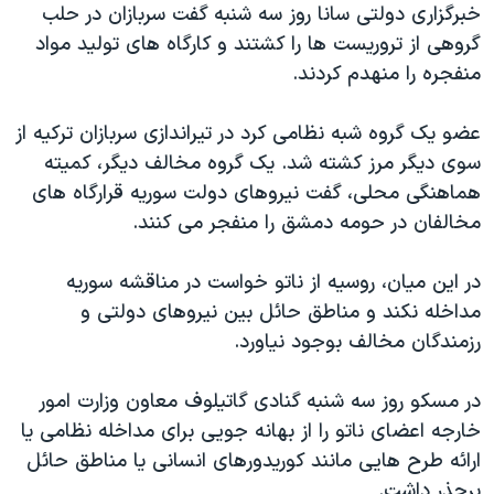
اسرائیل در جنگ
خبرگزاری دولتی سانا روز سه شنبه گفت سربازان در حلب
گروهی از تروریست ها را کشتند و کارگاه های تولید مواد
نرگس محمدی برنده جایزه نوبل صلح
منفجره را منهدم کردند.
همایش محافظه‌کاران آمریکا «سی‌پک»
صفحه‌های ویژه
عضو یک گروه شبه نظامی کرد در تیراندازی سربازان ترکیه از
سوی دیگر مرز کشته شد. یک گروه مخالف دیگر، کمیته
سفر پرزیدنت ترامپ به چین
هماهنگی محلی، گفت نیروهای دولت سوریه قرارگاه های
مخالفان در حومه دمشق را منفجر می کنند.
در این میان، روسیه از ناتو خواست در مناقشه سوریه
مداخله نکند و مناطق حائل بین نیروهای دولتی و
رزمندگان مخالف بوجود نیاورد.
در مسکو روز سه شنبه گنادی گاتیلوف معاون وزارت امور
خارجه اعضای ناتو را از بهانه جویی برای مداخله نظامی یا
ارائه طرح هایی مانند کوریدورهای انسانی یا مناطق حائل
برحذر داشت.