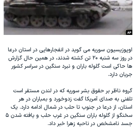
دنبال کنید
مستندها
فرهنگ و زندگی
حقوق شهروندی
انتخابات ریاست جمهوری آمریکا ۲۰۲۴
اقتصادی
حمله جمهوری اسلامی به اسرائیل
رمز مهسا
علم و فناوری
زبانهای مختلف
اوپوزیسیون سوریه می گوید در انفجارهایی در استان درعا
اسرائیل در جنگ
ورزش زنان در ایران
در روز سه شنبه ۲۰ تن کشته شدند، در همین حال گزارش
گالری عکس
اعتراضات زن، زندگی، آزادی
ها حاکی است گلوله باران و نبرد سنگین در سراسر کشور
آرشیو پخش زنده
مجموعه مستندهای دادخواهی
جریان دارد.
تریبونال مردمی آبان ۹۸
گروه ناظر بر حقوق بشر سوریه که در لندن مستقر است
دادگاه حمید نوری
تلفنی به صدای آمریکا گفت زدوخورد و بمباران در هر
چهل سال گروگان‌گیری
استان، از درعا در جنوب تا حلب در شمال ادامه دارد. یک
سخنگو از گلوله باران سنگین در غرب حلب و یافته شدن ۵
قانون شفافیت دارائی کادر رهبری ایران
جسد نامشخص در ناحیه زهرا خبر داد.
اعتراضات مردمی آبان ۹۸