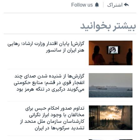
اسرائیل در جنگ
اشتراک
Follow us
نرگس محمدی برنده جایزه نوبل صلح
بیشتر بخوانید
همایش محافظه‌کاران آمریکا «سی‌پک»
صفحه‌های ویژه
گزارش| پایان اقتدار وزارت ارشاد؛ رهایی
سفر پرزیدنت ترامپ به چین
هنر ایران از سانسور
گزارش‌ها از شنیده شدن صدای چند
انفجار قوی در قشم؛ منابع حکومتی
می‌گویند درگیری در تنگه هرمز بود
تداوم صدور احکام حبس برای
مخالفان با وجود ابراز نگرانی
کارشناسان سازمان ملل متحد از
تشدید سرکوب‌ها در ایران