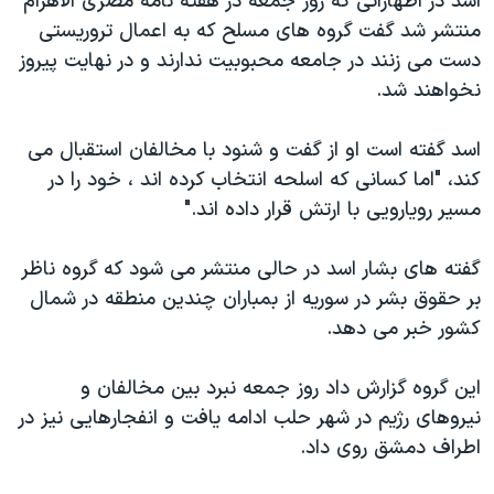
اسد در اظهاراتی که روز جمعه در هفته نامه مصری الاهرام
دنبال کنید
مستندها
فرهنگ و زندگی
منتشر شد گفت گروه های مسلح که به اعمال تروریستی
دست می زنند در جامعه محبوبیت ندارند و در نهایت پیروز
حقوق شهروندی
انتخابات ریاست جمهوری آمریکا ۲۰۲۴
نخواهند شد.
اقتصادی
حمله جمهوری اسلامی به اسرائیل
رمز مهسا
علم و فناوری
اسد گفته است او از گفت و شنود با مخالفان استقبال می
زبانهای مختلف
کند، "اما کسانی که اسلحه انتخاب کرده اند ، خود را در
اسرائیل در جنگ
ورزش زنان در ایران
مسیر رویارویی با ارتش قرار داده اند."
گالری عکس
اعتراضات زن، زندگی، آزادی
آرشیو پخش زنده
مجموعه مستندهای دادخواهی
گفته های بشار اسد در حالی منتشر می شود که گروه ناظر
بر حقوق بشر در سوریه از بمباران چندین منطقه در شمال
تریبونال مردمی آبان ۹۸
کشور خبر می دهد.
دادگاه حمید نوری
چهل سال گروگان‌گیری
این گروه گزارش داد روز جمعه نبرد بین مخالفان و
نیروهای
رژیم در شهر حلب ادامه یافت و انفجارهایی نیز در
قانون شفافیت دارائی کادر رهبری ایران
اطراف دمشق روی داد.
اعتراضات مردمی آبان ۹۸