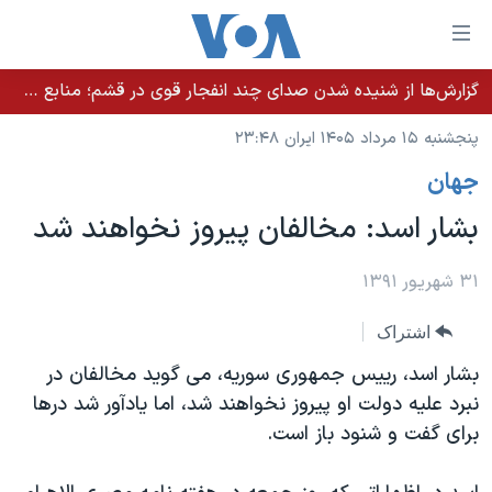
ینکهای
ابل
سترسی
گزارش‌ها از شنیده شدن صدای چند انفجار قوی در قشم؛ منابع حکومتی می‌گویند درگیری در تنگه هرمز بود
خانه
هش
پنجشنبه ۱۵ مرداد ۱۴۰۵ ایران ۲۳:۴۸
نسخه سبک وب‌سایت
ه
جهان
حتوای
موضوع ها
صلی
بشار اسد: مخالفان پیروز نخواهند شد
برنامه های تلویزیونی
ایران
هش
جدول برنامه ها
ه
آمریکا
۳۱ شهریور ۱۳۹۱
فحه
صفحه‌های ویژه
جهان
اشتراک
صلی
فرکانس‌های صدای آمریکا
ورزشی
جام جهانی ۲۰۲۶
هش
بشار اسد، رییس جمهوری سوریه، می گوید مخالفان در
پخش رادیویی
ه
گزیده‌ها
عملیات خشم حماسی
نبرد علیه دولت او پیروز نخواهند شد، اما یادآور شد درها
ستجو
برای گفت و شنود باز است.
۲۵۰سالگی آمریکا
ویژه برنامه‌ها
یادگیری زبان انگلیسی
ویدیوها
بایگانی برنامه‌های تلویزیونی