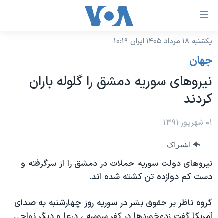
ینکهای
ابل
سترسی
یکشنبه ۱۸ مرداد ۱۴۰۵ ایران ۱۰:۱۹
خانه
هش
جهان
نسخه سبک وب‌سایت
ه
نیروهای سوریه دمشق را گلوله باران
حتوای
موضوع ها
کردند
صلی
برنامه های تلویزیونی
ایران
هش
جدول برنامه ها
۰۱ شهریور ۱۳۹۱
ه
آمریکا
فحه
صفحه‌های ویژه
جهان
اشتراک
صلی
فرکانس‌های صدای آمریکا
ورزشی
جام جهانی ۲۰۲۶
نیروهای دولت سوریه حملات در دمشق را از سرگرفته و
هش
پخش رادیویی
دست کم دوازده تن کشته شده اند.
ه
گزیده‌ها
عملیات خشم حماسی
ستجو
۲۵۰سالگی آمریکا
ویژه برنامه‌ها
یادگیری زبان انگلیسی
گروه ناظر بر حقوق بشر در سوریه روز چهارشنبه به صدای
ویدیوها
بایگانی برنامه‌های تلویزیونی
آمریکا گفت زدوخوردها در کفر سوسه ، درعا و دیگر نواحی