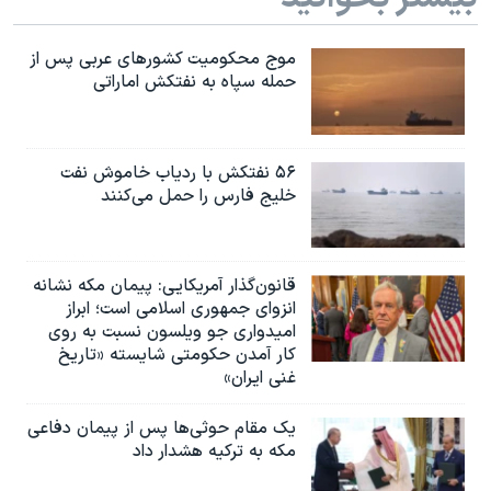
اسرائیل در جنگ
نرگس محمدی برنده جایزه نوبل صلح
موج محکومیت کشورهای عربی پس از
حمله سپاه به نفتکش اماراتی
همایش محافظه‌کاران آمریکا «سی‌پک»
صفحه‌های ویژه
سفر پرزیدنت ترامپ به چین
۵۶ نفتکش با ردیاب خاموش نفت
خلیج فارس را حمل می‌کنند
قانون‌گذار آمریکایی: پیمان مکه نشانه
انزوای جمهوری اسلامی است؛ ابراز
امیدواری جو ویلسون نسبت به روی
کار آمدن حکومتی شایسته «تاریخ
غنی ایران»
یک مقام حوثی‌ها پس از پیمان دفاعی
مکه به ترکیه هشدار داد