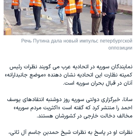
دنبال کنید
مستندها
فرهنگ و زندگی
حقوق شهروندی
انتخابات ریاست جمهوری آمریکا ۲۰۲۴
اقتصادی
حمله جمهوری اسلامی به اسرائیل
رمز مهسا
علم و فناوری
Речь Путина дала новый импульс петербургской
زبانهای مختلف
оппозиции
اسرائیل در جنگ
ورزش زنان در ایران
گالری عکس
اعتراضات زن، زندگی، آزادی
نمایندگان سوریه در اتحادیه عرب می گویند نظرات رئیس
آرشیو پخش زنده
مجموعه مستندهای دادخواهی
کمیته نظارت این اتحادیه نشان دهنده «موضع جانبدارانه»
آنان در قبال بحران سوریه است.
تریبونال مردمی آبان ۹۸
دادگاه حمید نوری
سانا، خبرگزاری دولتی سوریه روز دوشنبه انتقادهای یوسف
چهل سال گروگان‌گیری
احمد را منتشر کرد که گفته است «اکثریت مردم سوریه»
مخالف دخالت خارجی در کشورشان هستند.
قانون شفافیت دارائی کادر رهبری ایران
اعتراضات مردمی آبان ۹۸
نظرات او در پاسخ به نظرات شیخ حمدبن جاسم آل ثانی،