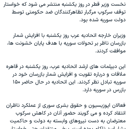
اسرائیل در جنگ
نخست وزیر قطر در روز یکشنبه منتشر می شود که خواستار
توقف سرکوب مرگبار تظاهرکنندگان ضد حکومتی توسط
نرگس محمدی برنده جایزه نوبل صلح
دولت سوریه شده بود.
همایش محافظه‌کاران آمریکا «سی‌پک»
صفحه‌های ویژه
وزیران خارجه اتحادیه عرب روز یکشنبه با افزایش شمار
بازرسان ناظر بر تحولات سوریه با هدف پایان خشونت ها،
سفر پرزیدنت ترامپ به چین
موافقت کردند.
این دیپلمات های ارشد اتحادیه عرب، روز یکشنبه در قاهره
ملاقات و درباره تقویت و افزایش شمار بازرسان خود در
سوریه تبادل نظر کردند. این اتحادیه در حال حاضر ۱۵۰
بازرس در سوریه دارد.
فعالان اپوزیسیون و حقوق بشری سوری از عملکرد ناظران
انتقاد کرده و می گویند حضور آنان در کاهش سرکوب
معترضان به دست نیروهای وابسته به دولت و حاکمیت
بشار اسد ناکام بوده است. برخی منتقدان حتی خواستار