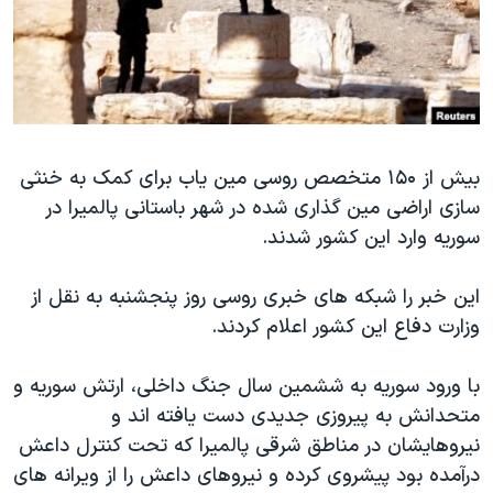
دنبال کنید
مستندها
فرهنگ و زندگی
حقوق شهروندی
انتخابات ریاست جمهوری آمریکا ۲۰۲۴
اقتصادی
حمله جمهوری اسلامی به اسرائیل
رمز مهسا
علم و فناوری
زبانهای مختلف
بیش از ۱۵۰ متخصص روسی مین یاب برای کمک به خنثی
اسرائیل در جنگ
ورزش زنان در ایران
سازی اراضی مین گذاری شده در شهر باستانی پالمیرا در
گالری عکس
اعتراضات زن، زندگی، آزادی
سوریه وارد این کشور شدند.
آرشیو پخش زنده
مجموعه مستندهای دادخواهی
این خبر را شبکه های خبری روسی روز پنجشنبه به نقل از
تریبونال مردمی آبان ۹۸
وزارت دفاع این کشور اعلام کردند.
دادگاه حمید نوری
چهل سال گروگان‌گیری
با ورود سوریه به ششمین سال جنگ داخلی، ارتش سوریه و
متحدانش به پیروزی جدیدی دست یافته اند و
قانون شفافیت دارائی کادر رهبری ایران
نیروهایشان در مناطق شرقی پالمیرا که تحت کنترل داعش
اعتراضات مردمی آبان ۹۸
درآمده بود پیشروی کرده و نیروهای داعش را از ویرانه های