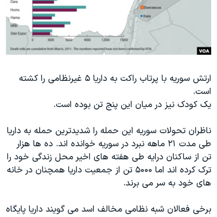
دنبال کنید
مستندها
فرهنگ و زندگی
حقوق شهروندی
انتخابات ریاست جمهوری آمریکا ۲۰۲۴
اقتصادی
حمله جمهوری اسلامی به اسرائیل
رمز مهسا
علم و فناوری
زبانهای مختلف
ارتش سوریه با پرتاب راکت به داریا ۵ غیرنظامی را کشته
اسرائیل در جنگ
ورزش زنان در ایران
است.
گالری عکس
اعتراضات زن، زندگی، آزادی
یک کودک نیز در میان این پنج تن بوده است.
آرشیو پخش زنده
مجموعه مستندهای دادخواهی
ناظران تحولات سوریه این حمله را شدیدترین حمله به داریا
تریبونال مردمی آبان ۹۸
طی مدت ۲۱ ماهه نبرد در سوریه خوانده اند. ده ها هزار
دادگاه حمید نوری
تن از ساکنان درایه طی هفته های اخیر محل زندگی خود را
چهل سال گروگان‌گیری
ترک کرده اند اما ۵۰۰۰ تن از جمعیت داریا همچنان در خانه
های خود به سر می برند.
قانون شفافیت دارائی کادر رهبری ایران
اعتراضات مردمی آبان ۹۸
برخی فعالان شبه نظامی مخالف اسد می گویند داریا پایگاه