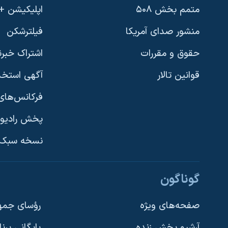
متمم بخش ۵۰۸
اپلیکیشن +VOA
منشور صدای آمریکا
فیلترشکن
حقوق و مقررات
اشتراک خبرن
قوانین تالار
آگهی استخد
فرکانس‌های 
پخش رادیو
یادگیری زبان انگلیسی
نسخه سبک 
دنبال کنید
گوناگون
صفحه‌های ویژه
رؤسای جمهو
آرشیو پخش زنده
بایگانی برن