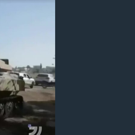
مستندها
فرهنگ و زندگی
حقوق شهروندی
انتخابات ریاست جمهوری آمریکا ۲۰۲۴
اقتصادی
حمله جمهوری اسلامی به اسرائیل
رمز مهسا
علم و فناوری
اسرائیل در جنگ
ورزش زنان در ایران
گالری عکس
اعتراضات زن، زندگی، آزادی
آرشیو پخش زنده
مجموعه مستندهای دادخواهی
تریبونال مردمی آبان ۹۸
دادگاه حمید نوری
چهل سال گروگان‌گیری
قانون شفافیت دارائی کادر رهبری ایران
اعتراضات مردمی آبان ۹۸
اسرائیل در جنگ