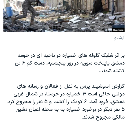
دنبال کنید
مستندها
فرهنگ و زندگی
حقوق شهروندی
انتخابات ریاست جمهوری آمریکا ۲۰۲۴
اقتصادی
حمله جمهوری اسلامی به اسرائیل
رمز مهسا
علم و فناوری
آرشیو
زبانهای مختلف
اسرائیل در جنگ
ورزش زنان در ایران
بر اثر شلیک گلوله های خمپاره در ناحیه ای در حومه
گالری عکس
اعتراضات زن، زندگی، آزادی
دمشق پایتخت سوریه در روز پنجشنبه، دست کم ۶ تن
آرشیو پخش زنده
مجموعه مستندهای دادخواهی
کشته شدند.
تریبونال مردمی آبان ۹۸
گزارش اسوشیتد پرس به نقل از فعالان و رسانه های
دادگاه حمید نوری
دولتی حاکی است ۴ خمپاره در حرستا، در شمال غربی
چهل سال گروگان‌گیری
دمشق، فرود آمد، ۶ کودک را کشت و ۵ نفر را مجروح کرد.
۵ نفر دیگر در برخورد خمپاره به به محله اعیان نشین
قانون شفافیت دارائی کادر رهبری ایران
مالکی مجروح شدند.
اعتراضات مردمی آبان ۹۸