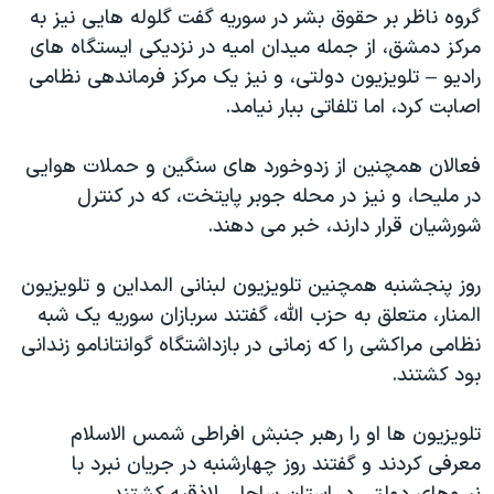
اسرائیل در جنگ
گروه ناظر بر حقوق بشر در سوریه گفت گلوله هایی نیز به
مرکز دمشق، از جمله میدان امیه در نزدیکی ایستگاه های
نرگس محمدی برنده جایزه نوبل صلح
رادیو – تلویزیون دولتی، و نیز یک مرکز فرماندهی نظامی
همایش محافظه‌کاران آمریکا «سی‌پک»
اصابت کرد، اما تلفاتی ببار نیامد.
صفحه‌های ویژه
فعالان همچنین از زدوخورد های سنگین و حملات هوایی
سفر پرزیدنت ترامپ به چین
در ملیحا، و نیز در محله جوبر پایتخت، که در کنترل
شورشیان قرار دارند، خبر می دهند.
روز پنجشنبه همچنین تلویزیون لبنانی المداین و تلویزیون
المنار، متعلق به حزب الله، گفتند سربازان سوریه یک شبه
نظامی مراکشی را که زمانی در بازداشتگاه گوانتانامو زندانی
بود کشتند.
تلویزیون ها او را رهبر جنبش افراطی شمس الاسلام
معرفی کردند و گفتند روز چهارشنبه در جریان نبرد با