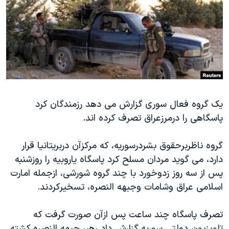
دنبال کنید
مستندها
فرهنگ و زندگی
حقوق شهروندی
انتخابات ریاست جمهوری آمریکا ۲۰۲۴
اقتصادی
حمله جمهوری اسلامی به اسرائیل
رمز مهسا
علم و فناوری
زبانهای مختلف
اسرائیل در جنگ
ورزش زنان در ایران
گالری عکس
اعتراضات زن، زندگی، آزادی
یک گروه فعال سوری گزارش می دهد رزمندگان کرد
پاسگاهی را درمرزعراق تصرف کرده اند.
آرشیو پخش زنده
مجموعه مستندهای دادخواهی
تریبونال مردمی آبان ۹۸
گروه ناظربرحقوق بشردرسوریه، که مرکزآن دربریتانیا قرار
دادگاه حمید نوری
دارد، می گوید مردان مسلح کرد پاسگاه یاروبیه را روزشنبه
پس از سه روز زدوخورد با چند گروه شورشی، ازجمله امارت
چهل سال گروگان‌گیری
اسلامی عراق وشامات وجبهه النصره، تسخیرکردند.
قانون شفافیت دارائی کادر رهبری ایران
اعتراضات مردمی آبان ۹۸
تصرف پاسگاه چند ساعت پس ازآن صورت گرفت که
تلویزیون دولتی سوریه گزارش داد رهبر جبهه النصره کشته