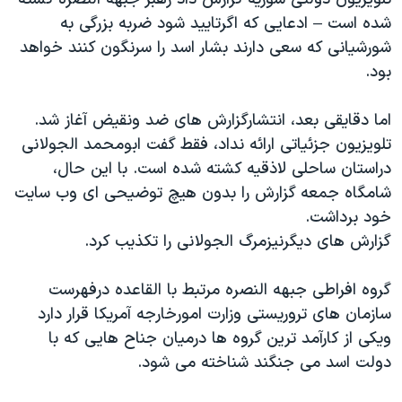
اسرائیل در جنگ
شده است – ادعایی که اگرتایید شود ضربه بزرگی به
نرگس محمدی برنده جایزه نوبل صلح
شورشیانی که سعی دارند بشار اسد را سرنگون کنند خواهد
همایش محافظه‌کاران آمریکا «سی‌پک»
بود.
صفحه‌های ویژه
اما دقایقی بعد، انتشارگزارش های ضد ونقیض آغاز شد.
سفر پرزیدنت ترامپ به چین
تلویزیون جزئیاتی ارائه نداد، فقط گفت ابومحمد الجولانی
دراستان ساحلی لاذقیه کشته شده است. با این حال،
شامگاه جمعه گزارش را بدون هیچ توضیحی ای وب سایت
خود برداشت.
گزارش های دیگرنیزمرگ الجولانی را تکذیب کرد.
گروه افراطی جبهه النصره مرتبط با القاعده درفهرست
سازمان های تروریستی وزارت امورخارجه آمریکا قرار دارد
ویکی از کارآمد ترین گروه ها درمیان جناح هایی که با
دولت اسد می جنگند شناخته می شود.