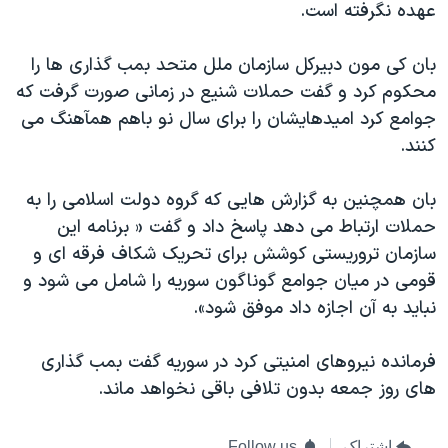
اسرائیل در جنگ
عهده نگرفته است.
نرگس محمدی برنده جایزه نوبل صلح
بان کی مون دبیرکل سازمان ملل متحد بمب گذاری ها را
همایش محافظه‌کاران آمریکا «سی‌پک»
محکوم کرد و گفت حملات شنیع در زمانی صورت گرفت که
صفحه‌های ویژه
جوامع کرد امیدهایشان را برای سال نو باهم همآهنگ می
کنند.
سفر پرزیدنت ترامپ به چین
بان همچنین به گزارش هایی که گروه دولت اسلامی را به
حملات ارتباط می دهد پاسخ داد و گفت « برنامه این
سازمان تروریستی کوشش برای تحریک شکاف فرقه ای و
قومی در میان جوامع گوناگون سوریه را شامل می شود و
نباید به آن اجازه داد موفق شود».
فرمانده نیروهای امنیتی کرد در سوریه گفت بمب گذاری
های روز جمعه بدون تلافی باقی نخواهد ماند.
اشتراک
Follow us