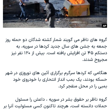
دنبال کنید
مستندها
فرهنگ و زندگی
حقوق شهروندی
انتخابات ریاست جمهوری آمریکا ۲۰۲۴
اقتصادی
حمله جمهوری اسلامی به اسرائیل
رمز مهسا
علم و فناوری
زبانهای مختلف
گروه های ناظر می گویند شمار کشته شدگان دو حمله روز
اسرائیل در جنگ
ورزش زنان در ایران
جمعه به جشن های سال جدید کردها در سوریه، به
گالری عکس
اعتراضات زن، زندگی، آزادی
دستکم ۴۵ تن افزایش یافته است. بیش از ۱۲۰ نفر نیز
آرشیو پخش زنده
مجموعه مستندهای دادخواهی
مجروح شدند.
تریبونال مردمی آبان ۹۸
هنگامی که کردها سرگرم برگزاری آئین های نوروزی در شهر
دادگاه حمید نوری
حسکه بودند، یک بمب انداز انتحاری با خودروی خود
چهل سال گروگان‌گیری
بمبی را در محل منفجر کرد.
قانون شفافیت دارائی کادر رهبری ایران
گروه ناظر بر حقوق بشر در سوریه ، داعش را مسئول
اعتراضات مردمی آبان ۹۸
حملات دانسته است، هرچند تاکنون کسی مسئولیت آنرا بر