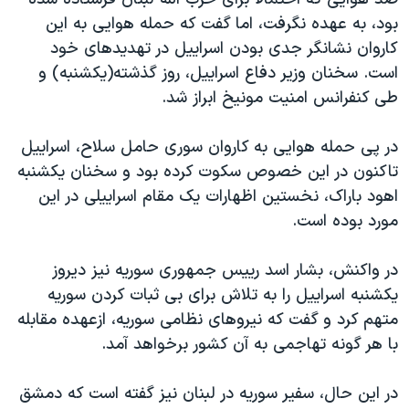
اسرائیل در جنگ
بود، به عهده نگرفت، اما گفت که حمله هوایی به این
نرگس محمدی برنده جایزه نوبل صلح
کاروان نشانگر جدی بودن اسراییل در تهدیدهای خود
همایش محافظه‌کاران آمریکا «سی‌پک»
است. سخنان وزیر دفاع اسراییل، روز گذشته(یکشنبه) و
طی کنفرانس امنیت مونیخ ابراز شد.
صفحه‌های ویژه
سفر پرزیدنت ترامپ به چین
در پی حمله هوایی به کاروان سوری حامل سلاح، اسراییل
تاکنون در این خصوص سکوت کرده بود و سخنان یکشنبه
اهود باراک، نخستین اظهارات یک مقام اسراییلی در این
مورد بوده است.
در واکنش، بشار اسد رییس جمهوری سوریه نیز دیروز
یکشنبه اسراییل را به تلاش برای بی ثبات کردن سوریه
متهم کرد و گفت که نیروهای نظامی سوریه، ازعهده مقابله
با هر گونه تهاجمی به آن کشور برخواهد آمد.
در این حال، سفیر سوریه در لبنان نیز گفته است که دمشق