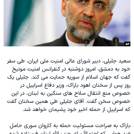
دنبال کنید
مستندها
فرهنگ و زندگی
حقوق شهروندی
انتخابات ریاست جمهوری آمریکا ۲۰۲۴
اقتصادی
حمله جمهوری اسلامی به اسرائیل
رمز مهسا
علم و فناوری
زبانهای مختلف
اسرائیل در جنگ
ورزش زنان در ایران
گالری عکس
اعتراضات زن، زندگی، آزادی
سعید جلیلی، دبیر شورای عالی امنیت ملی ایران،‌ طی سفر
خود به دمشق، امروز دوشنبه در کنفرانس امنیت مونیخ
آرشیو پخش زنده
مجموعه مستندهای دادخواهی
گفت که جهان اسلام از سوریه حمایت می کند. جلیلی یک
تریبونال مردمی آبان ۹۸
روز پس از سخنان اهود باراک، وزیر دفاع اسراییل در
دادگاه حمید نوری
خصوص منع انتقال سلاح های سنگین به لبنان، در این
خصوص سخن گفت. آقای جلیلی طی همین سخنان گفت
چهل سال گروگان‌گیری
که اسراییل از حمله اخیر خود پشیمان خواهد شد.
قانون شفافیت دارائی کادر رهبری ایران
اعتراضات مردمی آبان ۹۸
باراک به صراحت مسئولیت حمله به کاروان سوری حامل
ضد هوایی که احتمالاً برای حزب الله لبنان فرستاده شده