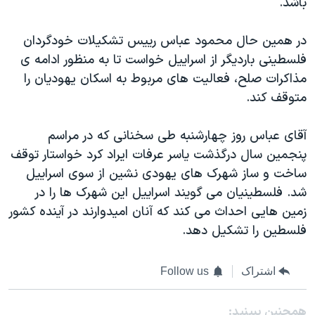
باشد.
اسرائیل در جنگ
نرگس محمدی برنده جایزه نوبل صلح
در همین حال محمود عباس رییس تشکیلات خودگردان
همایش محافظه‌کاران آمریکا «سی‌پک»
فلسطینی باردیگر از اسراییل خواست تا به منظور ادامه ی
مذاکرات صلح، فعالیت های مربوط به اسکان یهودیان را
صفحه‌های ویژه
متوقف کند.
سفر پرزیدنت ترامپ به چین
آقای عباس روز چهارشنبه طی سخنانی که در مراسم
پنجمین سال درگذشت یاسر عرفات ایراد کرد خواستار توقف
ساخت و ساز شهرک های یهودی نشین از سوی اسراییل
شد. فلسطینیان می گویند اسراییل این شهرک ها را در
زمین هایی احداث می کند که آنان امیدوارند در آینده کشور
فلسطین را تشکیل دهد.
اشتراک
Follow us
همچنبن ببینید: