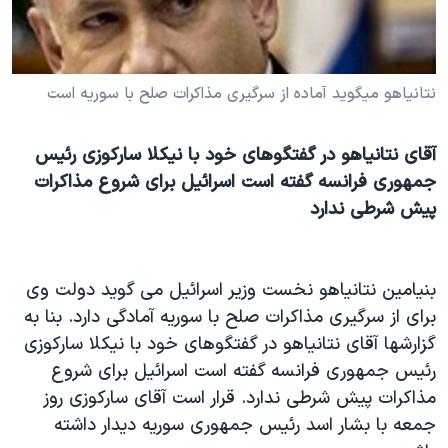
دنبال کنید
مستندها
فرهنگ و زندگی
حقوق شهروندی
انتخابات ریاست جمهوری آمریکا ۲۰۲۴
نتانياهو ميگويد آماده از سرگیری مذاکرات صلح با سوریه است
اقتصادی
حمله جمهوری اسلامی به اسرائیل
رمز مهسا
علم و فناوری
زبانهای مختلف
آقای نتانیاهو در گفتگوهای خود با نیکلا سارکوزی رئیس
اسرائیل در جنگ
ورزش زنان در ایران
جمهوری فرانسه گفته است اسرائیل برای شروع مذاکرات
گالری عکس
اعتراضات زن، زندگی، آزادی
پیش شرطی ندارد
آرشیو پخش زنده
مجموعه مستندهای دادخواهی
تریبونال مردمی آبان ۹۸
بنیامین نتانیاهو نخست وزیر اسرائیل می گوید دولت وی
دادگاه حمید نوری
برای از سرگیری مذاکرات صلح با سوریه آمادگی دارد. بنا به
گزارشها آقای نتانیاهو در گفتگوهای خود با نیکلا سارکوزی
چهل سال گروگان‌گیری
رئیس جمهوری فرانسه گفته است اسرائیل برای شروع
قانون شفافیت دارائی کادر رهبری ایران
مذاکرات پیش شرطی ندارد. قرار است آقای سارکوزی روز
اعتراضات مردمی آبان ۹۸
جمعه با بشار اسد رئیس جمهوری سوریه دیدار داشته