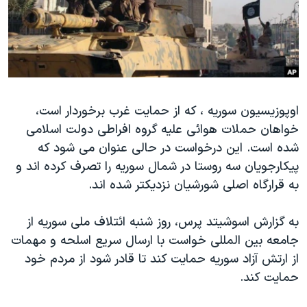
دنبال کنید
مستندها
فرهنگ و زندگی
حقوق شهروندی
انتخابات ریاست جمهوری آمریکا ۲۰۲۴
اقتصادی
حمله جمهوری اسلامی به اسرائیل
رمز مهسا
علم و فناوری
زبانهای مختلف
اوپوزیسیون سوریه ، که از حمایت غرب برخوردار است،
اسرائیل در جنگ
ورزش زنان در ایران
خواهان حملات هوائی علیه گروه افراطی دولت اسلامی
گالری عکس
اعتراضات زن، زندگی، آزادی
شده است. این درخواست در حالی عنوان می شود که
آرشیو پخش زنده
مجموعه مستندهای دادخواهی
پیکارجویان سه روستا در شمال سوریه را تصرف کرده اند و
به قرارگاه اصلی شورشیان نزدیکتر شده اند.
تریبونال مردمی آبان ۹۸
دادگاه حمید نوری
به گزارش اسوشیتد پرس، روز شنبه ائتلاف ملی سوریه از
چهل سال گروگان‌گیری
جامعه بین المللی خواست با ارسال سریع اسلحه و مهمات
از ارتش آزاد سوریه حمایت کند تا قادر شود از مردم خود
قانون شفافیت دارائی کادر رهبری ایران
حمایت کند.
اعتراضات مردمی آبان ۹۸