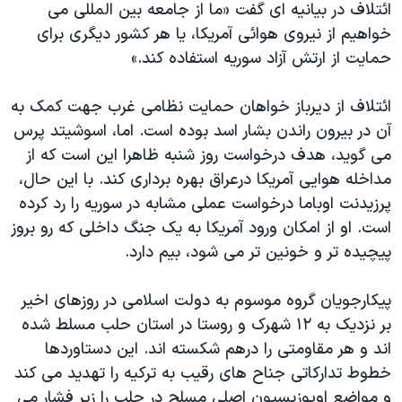
اسرائیل در جنگ
ائتلاف در بیانیه ای گفت «ما از جامعه بین المللی می
خواهیم از نیروی هوائی آمریکا، یا هر کشور دیگری برای
نرگس محمدی برنده جایزه نوبل صلح
حمایت از ارتش آزاد سوریه استفاده کند.»
همایش محافظه‌کاران آمریکا «سی‌پک»
صفحه‌های ویژه
ائتلاف از دیرباز خواهان حمایت نظامی غرب جهت کمک به
آن در بیرون راندن بشار اسد بوده است. اما، اسوشیتد پرس
سفر پرزیدنت ترامپ به چین
می گوید، هدف درخواست روز شنبه ظاهرا این است که از
مداخله هوایی آمریکا درعراق بهره برداری کند. با این حال،
پرزیدنت اوباما درخواست عملی مشابه در سوریه را رد کرده
است. او از امکان ورود آمریکا به یک جنگ داخلی که رو بروز
پیچیده تر و خونین تر می شود، بیم دارد.
پیکارجویان گروه موسوم به دولت اسلامی در روزهای اخیر
بر نزدیک به ۱۲ شهرک و روستا در استان حلب مسلط شده
اند و هر مقاومتی را درهم شکسته اند. این دستاوردها
خطوط تدارکاتی جناح های رقیب به ترکیه را تهدید می کند
و مواضع اوپوزیسیون اصلی مسلح در حلب را زیر فشار می