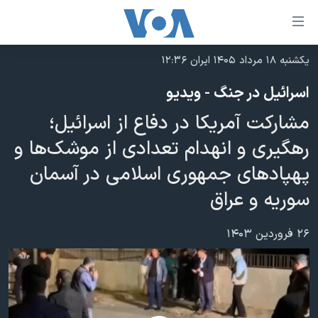
ینکهای
ابل
سترسی
یکشنبه ۱۸ مرداد ۱۴۰۵ ایران ۱۲:۳۶
خانه
هش
اسرائیل در جنگ - ویدیو
نسخه سبک وب‌سایت
ه
مشارکت آمریکا در دفاع از اسرائیل؛
حتوای
موضوع ها
صلی
رهگیری و انهدام تعدادی از موشک‌ها و
برنامه های تلویزیونی
ایران
هش
پهپادهای جمهوری اسلامی در آسمان
جدول برنامه ها
ه
آمریکا
سوریه و عراق
فحه
صفحه‌های ویژه
جهان
صلی
فرکانس‌های صدای آمریکا
ورزشی
جام جهانی ۲۰۲۶
۲۶ فروردین ۱۴۰۳
هش
پخش رادیویی
ه
گزیده‌ها
عملیات خشم حماسی
ستجو
۲۵۰سالگی آمریکا
ویژه برنامه‌ها
یادگیری زبان انگلیسی
ویدیوها
بایگانی برنامه‌های تلویزیونی