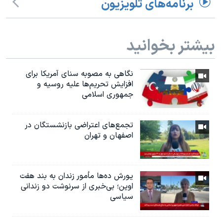
برنامه‌های تلویزیون
اسرائیل در جنگ
نرگس محمدی برنده جایزه نوبل صلح
همایش محافظه‌کاران آمریکا «سی‌پک»
بیشتر بخوانید
صفحه‌های ویژه
نگاهی به مصوبه سنای آمریکا برای
سفر پرزیدنت ترامپ به چین
افزایش تحریم‌ها علیه روسیه و
جمهوری اسلامی
تجمع‌های اعتراضی بازنشستگان در
اصفهان و تهران
یورش ده‌ها مأمور زندان به بند هفت
اوین؛ بی‌خبری از سرنوشت دو زندانی
سیاسی