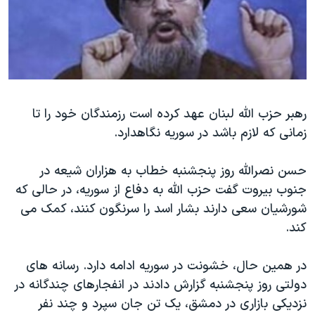
دنبال کنید
مستندها
فرهنگ و زندگی
حقوق شهروندی
انتخابات ریاست جمهوری آمریکا ۲۰۲۴
اقتصادی
حمله جمهوری اسلامی به اسرائیل
رمز مهسا
علم و فناوری
زبانهای مختلف
رهبر حزب الله لبنان عهد کرده است رزمندگان خود را تا
اسرائیل در جنگ
ورزش زنان در ایران
زمانی که لازم باشد در سوریه نگاهدارد.
گالری عکس
اعتراضات زن، زندگی، آزادی
آرشیو پخش زنده
مجموعه مستندهای دادخواهی
حسن نصرالله روز پنجشنبه خطاب به هزاران شیعه در
جنوب بیروت گفت حزب الله به دفاع از سوریه، در حالی که
تریبونال مردمی آبان ۹۸
شورشیان سعی دارند بشار اسد را سرنگون کنند، کمک می
دادگاه حمید نوری
کند.
چهل سال گروگان‌گیری
در همین حال، خشونت در سوریه ادامه دارد. رسانه های
قانون شفافیت دارائی کادر رهبری ایران
دولتی روز پنجشنبه گزارش دادند در انفجارهای چندگانه در
اعتراضات مردمی آبان ۹۸
نزدیکی بازاری در دمشق، یک تن جان سپرد و چند نفر