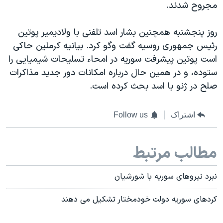
اسرائیل در جنگ
مجروح شدند.
نرگس محمدی برنده جایزه نوبل صلح
روز پنجشنبه همچنین بشار اسد تلفنی با ولادیمیر پوتین
همایش محافظه‌کاران آمریکا «سی‌پک»
رئیس جمهوری روسیه گفت وگو کرد. بیانیه کرملین حاکی
صفحه‌های ویژه
است پوتین پیشرفت سوریه در امحاء تسلیحات شیمیایی را
ستوده، و در همین حال درباره امکانات دور جدید مذاکرات
سفر پرزیدنت ترامپ به چین
صلح در ژنو با اسد بحث کرده است.
اشتراک
Follow us
مطالب مرتبط
نبرد نیروهای سوریه با شورشیان
کردهای سوریه دولت خودمختار تشکیل می دهند