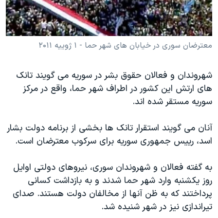
دنبال کنید
مستندها
فرهنگ و زندگی
حقوق شهروندی
انتخابات ریاست جمهوری آمریکا ۲۰۲۴
معترضان سوری در خیابان های شهر حما - ۱ ژوییه ۲۰۱۱
اقتصادی
حمله جمهوری اسلامی به اسرائیل
رمز مهسا
علم و فناوری
زبانهای مختلف
شهروندان و فعالان حقوق بشر در سوریه می گویند تانک
اسرائیل در جنگ
ورزش زنان در ایران
های ارتش این کشور در اطراف شهر حما، واقع در مرکز
گالری عکس
اعتراضات زن، زندگی، آزادی
سوریه مستقر شده اند.
آرشیو پخش زنده
مجموعه مستندهای دادخواهی
آنان می گویند استقرار تانک ها بخشی از برنامه دولت بشار
تریبونال مردمی آبان ۹۸
اسد، رییس جمهوری سوریه برای سرکوب معترضان است.
دادگاه حمید نوری
به گفته فعالان و شهروندان سوری، نیروهای دولتی اوایل
چهل سال گروگان‌گیری
روز یکشنبه وارد شهر حما شدند و به بازداشت کسانی
قانون شفافیت دارائی کادر رهبری ایران
پرداختند که به ظن آنها از مخالفان دولت هستند. صدای
اعتراضات مردمی آبان ۹۸
تیراندازی نیز در شهر شنیده شد.