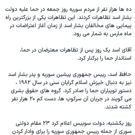
اسرائیل در جنگ
ده ها هزار نفر از مردم سوریه روز جمعه در حما علیه دولت
نرگس محمدی برنده جایزه نوبل صلح
بشار اسد تظاهرات کردند. این تظاهرات یکی از بزرگترین راه
همایش محافظه‌کاران آمریکا «سی‌پک»
پیمایی های مخالفان بشار اسد از زمان آغاز اعتراضات در
ماه مارس به شمار می رود.
صفحه‌های ویژه
سفر پرزیدنت ترامپ به چین
آقای اسد یک روز پس از تظاهرات معترضان در حما،
استاندار حما را برکنار کرد.
حافظ اسد، رییس جمهوری پیشین سوریه و پدر بشار اسد
نیز به دنبال خیزش اسلام گرایان سنی در سال ۱۹۸۲ ،
دستور توپباران حما را صادر کرد. گروه های حقوق بشری
می گویند در جریان آن سرکوب ها، دست کم ۲۰ هزار نفر
کشته شدند.
روز یکشنبه، دولت سوییس اعلام کرد ۲۳ مقام دولتی
سوری از جمله رییس جمهوری سوریه را برای وادار کردن